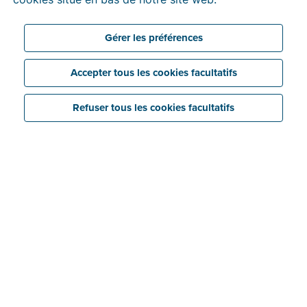
Gérer les préférences
Accepter tous les cookies facultatifs
Refuser tous les cookies facultatifs
Label international
L’ISO (International Organisation for Standardization)
est une norme internationale applicable à tous les
types d’organisations. Elle permet aux entreprises
d’améliorer et d’évaluer en permanence leurs
processus, produits et services. Un audit indépendant
et un processus de certification approfondi
déterminent si une organisation répond aux normes