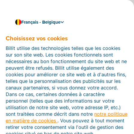
Français - Belgique
Choisissez vos cookies
18/02/2022
Billit obtient la norme
Billit utilise des technologies telles que les cookies
ISO 27001 en matière de
sur son site web. Les cookies fonctionnels sont
nécessaires au bon fonctionnement du site web et ne
sécurité de l’information
peuvent être refusés. Billit utilise également des
cookies pour améliorer ce site web et à d'autres fins,
Fin 2021, Billit a officiellement obtenu la norme
telles que la personnalisation des publicités sur les
ISO 27001 en matière de sécurité de l’information.
canaux partenaires, si vous donnez votre accord.
Cela signifie que tous les processus internes se
Dans ce cas, certaines données à caractère
déroulent de manière structurée et sécurisée. Billit
personnel (telles que des informations sur votre
suivait ces processus depuis un certain temps
utilisation de notre site web, votre adresse IP, etc.)
déjà, mais cette situation est désormais
sont traitées comme décrit dans notre
notre politique
officiellement reconnue par le certificat ISO.
en matière de cookies
. Vous pouvez à tout moment
retirer votre consentement via l'outil de gestion des
cookies situé en bas de notre site web.