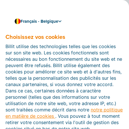
Français - Belgique
Choisissez vos cookies
Connaissances et compétences
Indépendants : 7 conseils
Billit utilise des technologies telles que les cookies
pour trouver un juste
sur son site web. Les cookies fonctionnels sont
nécessaires au bon fonctionnement du site web et ne
équilibre entre vie
peuvent être refusés. Billit utilise également des
cookies pour améliorer ce site web et à d'autres fins,
professionnelle et vie
telles que la personnalisation des publicités sur les
canaux partenaires, si vous donnez votre accord.
privée
Dans ce cas, certaines données à caractère
personnel (telles que des informations sur votre
En tant qu’indépendant, parvenir à concilier vie
utilisation de notre site web, votre adresse IP, etc.)
professionnelle et vie privée n’est pas une sinécure.
sont traitées comme décrit dans notre
notre politique
Êtes-vous stressé en permanence ? Des soucis d’ordre
en matière de cookies
. Vous pouvez à tout moment
professionnel vous empêchent de dormir ? Si tel est le
retirer votre consentement via l'outil de gestion des
cas, il est urgent de trouver un juste équilibre entre
cookies situé en bas de notre site web.