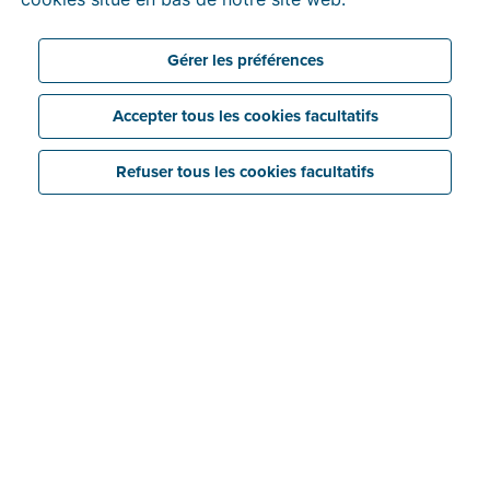
travail et décompression. Mais comment appliquer ce
précepte dans la pratique ? Découvrez ci-après sept
conseils pour y parvenir
Gérer les préférences
3 min temps de lecture
Accepter tous les cookies facultatifs
Refuser tous les cookies facultatifs
1. Établissez des priorités