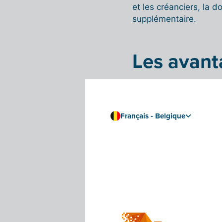
et les créanciers, la d
supplémentaire.
Les avanta
La domiciliation est é
par domiciliation, c’es
effet plus vous soucie
Français - Belgique
vous permet d’économis
La domiciliation offre
transparence. Vous ave
d’un paiement en cas d
votre compte bancaire
Domicilia