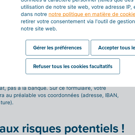
utilisation de notre site web, votre adresse IP,
dans notre
notre politique en matière de cooki
retirer votre consentement via l'outil de gesti
peut plus simple : pour ouvrir valablement une
notre site web.
nisseur a besoin de votre signature. Contrairement à
ines entreprises, il est impossible d’ouvrir
liation sur base d’une simple instruction orale
Gérer les préférences
Accepter tous le
 Autrement dit : sans signature, il n’y a pas de
Refuser tous les cookies facultatifs
gnifie que votre fournisseur vous remet un mandat
ourner signé. C’est à votre fournisseur qu’il incombe
, pas à la banque. Sur ce formulaire, votre
ra au préalable vos coordonnées (adresse, IBAN,
ture).
aux risques potentiels !