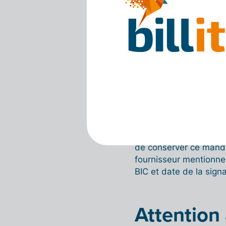
marche ?
Le principe est on ne 
domiciliation, le four
ce que prétendent certa
valablement une domici
(lisez : téléphonique).
mandat valable.
Concrètement, cela si
que vous devez lui ret
de conserver ce mandat
fournisseur mentionne
BIC et date de la signa
Attention 