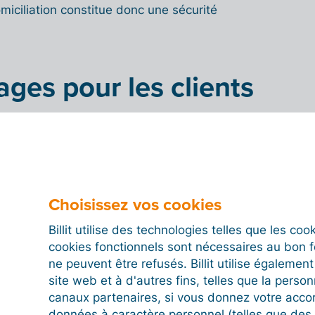
omiciliation constitue donc une sécurité
ges pour les clients
galement une solution pratique pour le client. Payer
t, avant tout, opter pour la facilité. Vous ne devez en
r du paiement de vos factures (à l’échéance), ce qui
er à la fois du temps et de l’énergie.
Choisissez vos cookies
 également davantage de contrôle et de
z toujours la possibilité de demander l’annulation
Billit utilise des technologies telles que les co
e suspicion de fraude ou d’utilisation abusive de
cookies fonctionnels sont nécessaires au bon 
.
ne peuvent être refusés. Billit utilise égalemen
site web et à d'autres fins, telles que la person
tion : comment ça
canaux partenaires, si vous donnez votre acco
données à caractère personnel (telles que des 