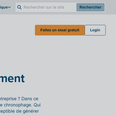
gique
Rechercher
Faites un essai gratuit
Login
ement
treprise ? Dans ce
tre chronophage. Qui
ceptible de générer