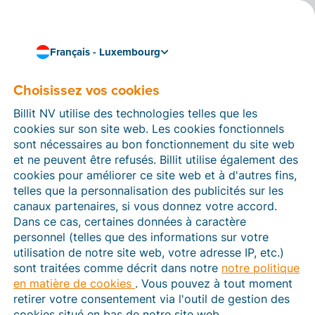
Français - Luxembourg
Choisissez vos cookies
11 décembre 2023
Les evidence files
Billit NV utilise des technologies telles que les
(« fichiers de preuve »)
cookies sur son site web. Les cookies fonctionnels
sont nécessaires au bon fonctionnement du site web
font office d’accusés de
et ne peuvent être refusés. Billit utilise également des
cookies pour améliorer ce site web et à d'autres fins,
réception dans Billit
telles que la personnalisation des publicités sur les
canaux partenaires, si vous donnez votre accord.
Chaque fois que vous envoyez une facture via
Peppol
Dans ce cas, certaines données à caractère
dans Billit, vous recevrez désormais la confirmation de
personnel (telles que des informations sur votre
son arrivée au point d'accès de votre destinataire. Ces
utilisation de notre site web, votre adresse IP, etc.)
evidence files
(« fichiers de preuve ») attestent que
sont traitées comme décrit dans notre
notre politique
vous avez fait le nécessaire pour envoyer correctement
en matière de cookies
. Vous pouvez à tout moment
votre facture.
retirer votre consentement via l'outil de gestion des
cookies situé en bas de notre site web.