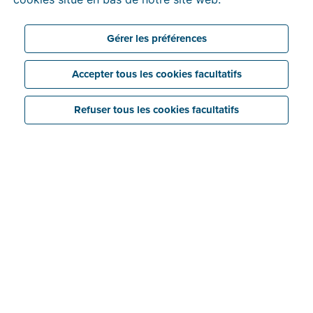
Gérer les préférences
Accepter tous les cookies facultatifs
Refuser tous les cookies facultatifs
Dans Billit, ces evidence files figureront dans les
Messages sous chaque facture de vente que vous
avez envoyée via Peppol. Vous les trouverez donc en
bas à droite de l’écran, sous la forme d’une date et
d’une heure de réception. Normalement, vous recevrez