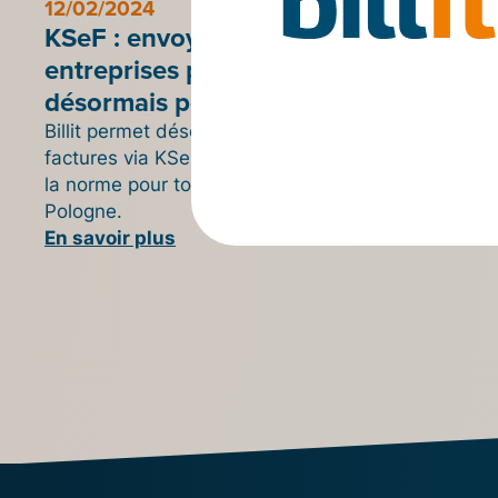
12/02/2024
KSeF : envoyer des factures à des
entreprises polonaises est
désormais possible avec Billit
Billit permet désormais aussi d'envoyer des
factures via KSeF. Ce système deviendra bientôt
la norme pour toutes les factures B2B en
Pologne.
En savoir plus