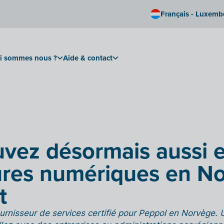
Français - Luxem
i sommes nous ?
Aide & contact
vez désormais aussi 
ures numériques en N
t
fournisseur de services certifié pour Peppol en Norvège.