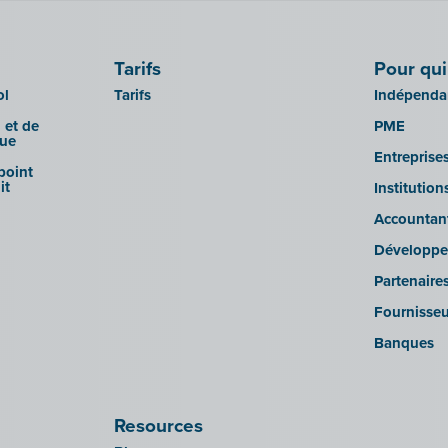
Tarifs
Pour qui
ol
Tarifs
Indépendan
 et de
PME
que
Entreprise
 point
it
Institutio
Accountan
Développe
Partenaire
Fournisseu
Banques
Resources