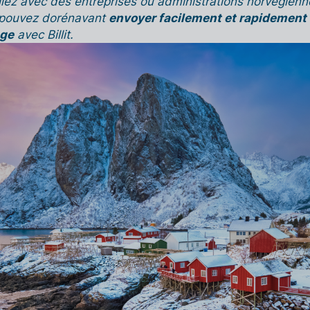
illez avec des entreprises ou administrations norvégienn
s pouvez dorénavant
envoyer facilement et rapidement
ège
avec Billit.