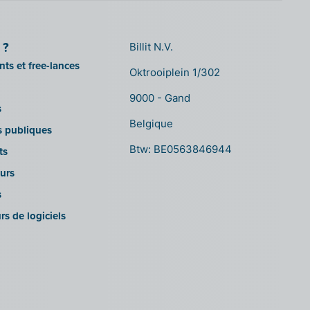
 ?
Billit N.V.
ts et free-lances
Oktrooiplein 1/302
9000 - Gand
s
Belgique
ns publiques
Btw: BE0563846944
ts
urs
s
rs de logiciels