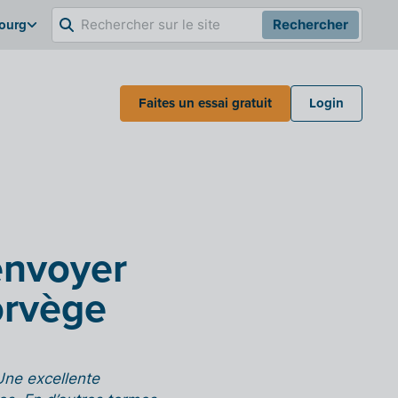
bourg
Rechercher
Faites un essai gratuit
Login
envoyer
orvège
 Une excellente