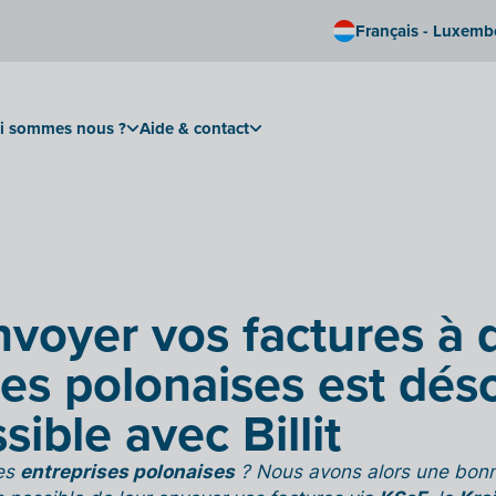
Français - Luxem
i sommes nous ?
Aide & contact
nvoyer vos factures à 
ses polonaises est dés
sible avec Billit
des
entreprises polonaises
? Nous avons alors une bonn