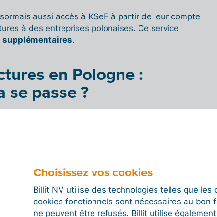
 désormais aussi accès à KSeF à partir de leur compte
tures à des entreprises polonaises. Ce service
s supplémentaires
.
ctures en Pologne :
 se passe ?
re à une société polonaise via KSeF en utilisant
es indiquées sur notre page «
E-facturation en
Choisissez vos cookies
Billit NV utilise des technologies telles que le
cookies fonctionnels sont nécessaires au bon 
ne peuvent être refusés. Billit utilise égalemen