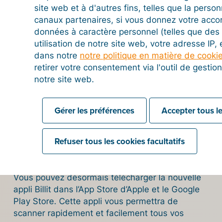
site web et à d'autres fins, telles que la person
canaux partenaires, si vous donnez votre acco
Plus d'actualités
données à caractère personnel (telles que des 
utilisation de notre site web, votre adresse IP,
dans notre
notre politique en matière de cooki
retirer votre consentement via l'outil de gesti
notre site web.
Gérer les préférences
Accepter tous le
12/12/2023
Disponible dès maintenant : la
Refuser tous les cookies facultatifs
nouvelle appli Billit pour
smartphone
Vous pouvez désormais télécharger la nouvelle
appli Billit dans l’App Store d’Apple et le Google
Play Store. Cette appli vous permettra de
scanner rapidement et facilement tous vos