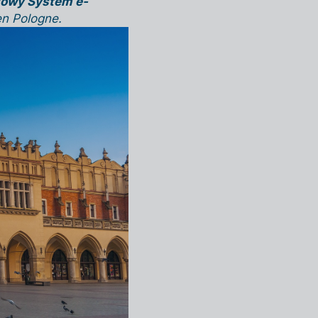
jowy System e-
en Pologne.