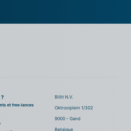
 ?
Billit N.V.
ts et free-lances
Oktrooiplein 1/302
9000 - Gand
s
Belgique