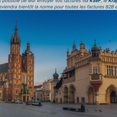
s possible de leur envoyer vos factures via
KSeF
, le
Kra
viendra bientôt la norme pour toutes les factures B2B 