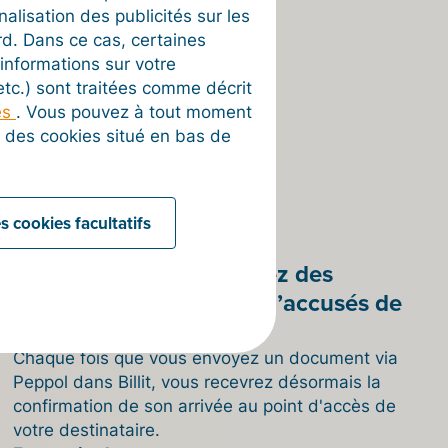
nalisation des publicités sur les
rd. Dans ce cas, certaines
informations sur votre
 etc.) sont traitées comme décrit
es
. Vous pouvez à tout moment
on des cookies situé en bas de
s cookies facultatifs
11/12/2023
Désormais, vous recevrez des
evidence files en guise d’accusés de
réception dans Billit
Chaque fois que vous envoyez un document via
Peppol dans Billit, vous recevrez désormais la
confirmation de son arrivée au point d'accès de
votre destinataire.