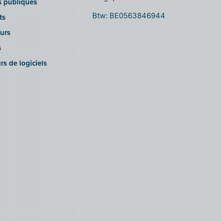
ns publiques
Btw: BE0563846944
ts
urs
s
rs de logiciels