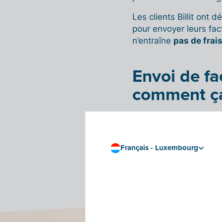
Les clients Billit ont
pour envoyer leurs fac
n’entraîne
pas de frai
Envoi de fa
comment ça
Pour envoyer une factu
Billit, suivez les étap
Pologne
».
Français - Luxembourg