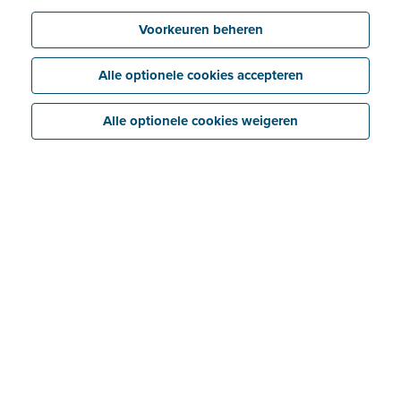
Voorkeuren beheren
Alle optionele cookies accepteren
Alle optionele cookies weigeren
Bespaar
Koppel eenvoudig je Billit-dossiers met je
boekhoudsoftware dankzij de gratis
boekhoudersaccount van Billit.