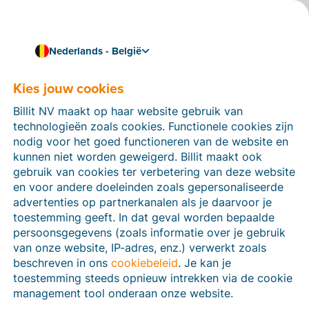
Nederlands - België
Koppel Billit met je boekhoudsoftware
Koppel Billit met
Kies jouw cookies
Clearfacts
Billit NV maakt op haar website gebruik van
technologieën zoals cookies. Functionele cookies zijn
Koppel Billit met Clearfacts en importeer automatisch
nodig voor het goed functioneren van de website en
gestructureerde electronische facturen en CODA-
kunnen niet worden geweigerd. Billit maakt ook
bestanden uit Billit. Importeer klant- en
gebruik van cookies ter verbetering van deze website
leveranciersgegevens en grootboekrekeningen via een
en voor andere doeleinden zoals gepersonaliseerde
CSV-bestand uit de boekhoudsoftware in Billit.
advertenties op partnerkanalen als je daarvoor je
toestemming geeft. In dat geval worden bepaalde
persoonsgegevens (zoals informatie over je gebruik
van onze website, IP-adres, enz.) verwerkt zoals
beschreven in ons
cookiebeleid
. Je kan je
toestemming steeds opnieuw intrekken via de cookie
management tool onderaan onze website.