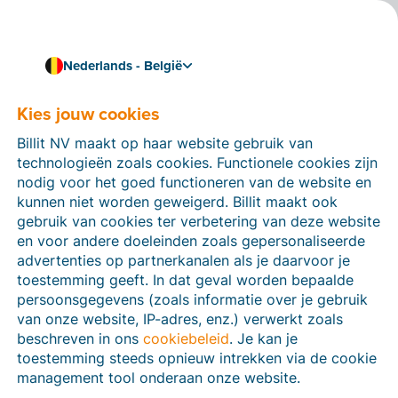
Nederlands - België
Kies voor een accountant met Billit-expertise
Trusted Billit Advisors
Kies jouw cookies
Meer dan 2.500 accountants
in België werken al met
Billit NV maakt op haar website gebruik van
Billit.
technologieën zoals cookies. Functionele cookies zijn
nodig voor het goed functioneren van de website en
Onze Trusted Billit Advisors hebben stuk voor stuk een
kunnen niet worden geweigerd. Billit maakt ook
intensieve opleiding en examen doorlopen van onze
gebruik van cookies ter verbetering van deze website
software. Hierdoor zijn zij de ideale expert om
en voor andere doeleinden zoals gepersonaliseerde
ondernemers te begeleiden in hun start met Billit.
advertenties op partnerkanalen als je daarvoor je
toestemming geeft. In dat geval worden bepaalde
persoonsgegevens (zoals informatie over je gebruik
van onze website, IP-adres, enz.) verwerkt zoals
beschreven in ons
cookiebeleid
. Je kan je
toestemming steeds opnieuw intrekken via de cookie
management tool onderaan onze website.