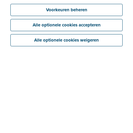
Voorkeuren beheren
Alle optionele cookies accepteren
Alle optionele cookies weigeren
Vind een Trusted Billit
Advisor in je buurt
Bekijk alle Trusted Billit Advisors per provincie. Klik op