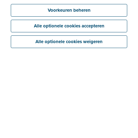
Voorkeuren beheren
Alle optionele cookies accepteren
Alle optionele cookies weigeren
Bespaar
Koppel eenvoudig je Billit-dossiers met je
boekhoudsoftware dankzij de gratis
boekhoudersaccount van Billit.