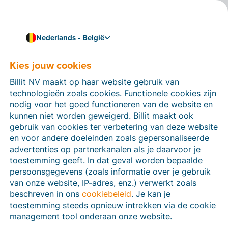
Nederlands - België
Koppel Billit met je boekhoudsoftware
Koppel Billit met
Kies jouw cookies
Twinfield
Billit NV maakt op haar website gebruik van
technologieën zoals cookies. Functionele cookies zijn
Koppel Billit met Twinfield en importeer automatisch
nodig voor het goed functioneren van de website en
gestructureerde electronische facturen (UBL) en
kunnen niet worden geweigerd. Billit maakt ook
CODA-bestanden uit Billit. Importeer klant- en
gebruik van cookies ter verbetering van deze website
leveranciersgegevens en grootboekrekeningen via een
en voor andere doeleinden zoals gepersonaliseerde
CSV-bestand uit de boekhoudsoftware in Billit.
advertenties op partnerkanalen als je daarvoor je
toestemming geeft. In dat geval worden bepaalde
persoonsgegevens (zoals informatie over je gebruik
van onze website, IP-adres, enz.) verwerkt zoals
beschreven in ons
cookiebeleid
. Je kan je
toestemming steeds opnieuw intrekken via de cookie
management tool onderaan onze website.