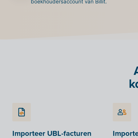
boekhoudersaccount van Billit.
k
Importeer UBL-facturen
Importe