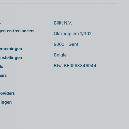
e
Billit N.V.
gen en freelancers
Oktrooiplein 1/302
9000 - Gent
ernemingen
België
nstellingen
Btw: BE0563846944
ts
aars
oviders
lingen