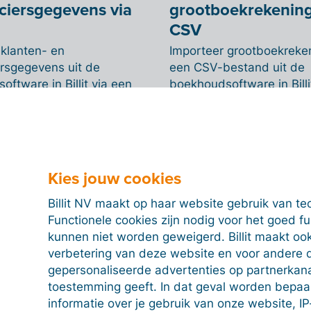
ciersgegevens via
grootboekrekening
CSV
 klanten- en
Importeer grootboekreke
ersgegevens uit de
een CSV-bestand uit de
ftware in Billit via een
boekhoudsoftware in Billi
and.
Kies jouw cookies
proof met Peppol
Billit NV maakt op haar website gebruik van te
Functionele cookies zijn nodig voor het goed f
bindt jou en je klanten met
kunnen niet worden geweigerd. Billit maakt ook
l-netwerk dankzij het
verbetering van deze website en voor andere 
it Peppol Access Point.
gepersonaliseerde advertenties op partnerkanal
r Peppol
toestemming geeft. In dat geval worden bepa
informatie over je gebruik van onze website, IP