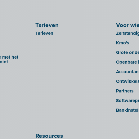
Tarieven
Voor wi
Tarieven
Zelfstandi
g
Kmo's
Grote ond
 met het
oint
Openbare i
Accountan
Ontwikkel
Partners
Softwarepr
Bankinstel
Resources