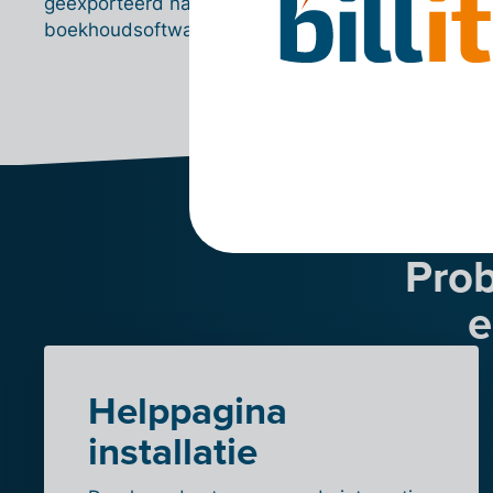
geëxporteerd naar de
boekhoudsoftware.
Prob
e
Helppagina
installatie