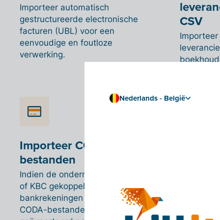
leveran
Importeer automatisch
CSV
gestructureerde electronische
facturen (UBL) voor een
Importeer
eenvoudige en foutloze
leveranci
verwerking.
boekhoudso
CSV-best
Nederlands - België
Importeer CODA-
Future-
bestanden
Billit ver
het Peppo
Indien de ondernemer via Billbank
eigen Bill
of KBC gekoppelde
bankrekeningen heeft worden de
Meer ove
CODA-bestanden mee