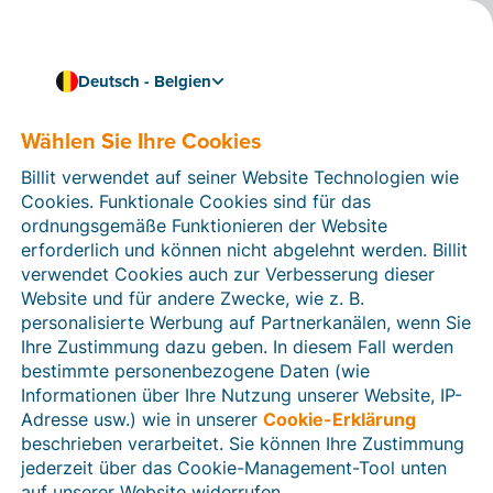
Deutsch - Belgien
Rechnungsprogramm-Manager
Über Dirk
Wählen Sie Ihre Cookies
Als E-Rechnungsprogramm-Manager bei Billit verfügt
Billit verwendet auf seiner Website Technologien wie
Dirk über umfassende Kenntnisse der Vorschriften
Cookies. Funktionale Cookies sind für das
rund um die strukturierte elektronische
ordnungsgemäße Funktionieren der Website
Rechnungsstellung. Er verfolgt die neuesten
erforderlich und können nicht abgelehnt werden. Billit
Entwicklungen genau und kennt alle technischen
verwendet Cookies auch zur Verbesserung dieser
Details, die mit dem Austausch von E-Rechnungen und
Website und für andere Zwecke, wie z. B.
anderen Dokumenttypen verbunden sind.
personalisierte Werbung auf Partnerkanälen, wenn Sie
Ihre Zustimmung dazu geben. In diesem Fall werden
bestimmte personenbezogene Daten (wie
Informationen über Ihre Nutzung unserer Website, IP-
Adresse usw.) wie in unserer
Cookie-Erklärung
beschrieben verarbeitet. Sie können Ihre Zustimmung
jederzeit über das Cookie-Management-Tool unten
auf unserer Website widerrufen.