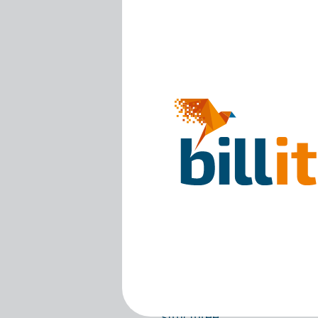
Connaissances et savoir-f
Peppol : quelle est l
avis IMR ?
Un evidence file, ou fichie
été correctement envoyée. 
différence avec un avis IMR
En savoir plus
Connaissances et compé
Pourquoi un PDF n'e
structurée
Dans ce blog, nous faisons l
numériques et vous expliqu
structurée.