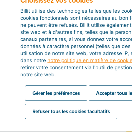
Choisissez vos cookies
Billit utilise des technologies telles que les co
aire
cookies fonctionnels sont nécessaires au bon 
a différence entre un evidence file et un
ne peuvent être refusés. Billit utilise égalemen
site web et à d'autres fins, telles que la person
canaux partenaires, si vous donnez votre acco
r de preuve, confirme que votre facture électronique a
données à caractère personnel (telles que des 
Dans ce post de blog, nous vous expliquons la
utilisation de notre site web, votre adresse IP,
.
dans notre
notre politique en matière de cooki
retirer votre consentement via l'outil de gesti
notre site web.
tences
Gérer les préférences
Accepter tous le
st pas encore une facture électronique
Refuser tous les cookies facultatifs
a distinction entre les différents types de factures
ons les avantages d'une facture électronique