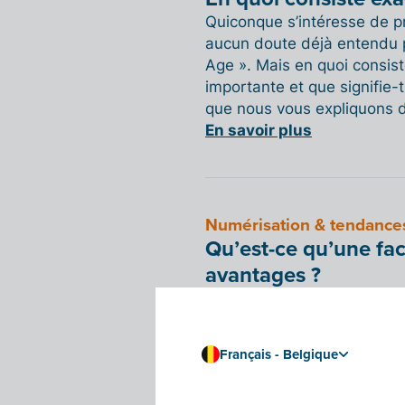
Quiconque s’intéresse de pr
aucun doute déjà entendu pa
Age ». Mais en quoi consist
importante et que signifie-t
que nous vous expliquons d
En savoir plus
Numérisation & tendance
Qu’est-ce qu’une fac
avantages ?
Nous expliquons ce qu'est u
et comment la facturation 
administration.
Français - Belgique
En savoir plus