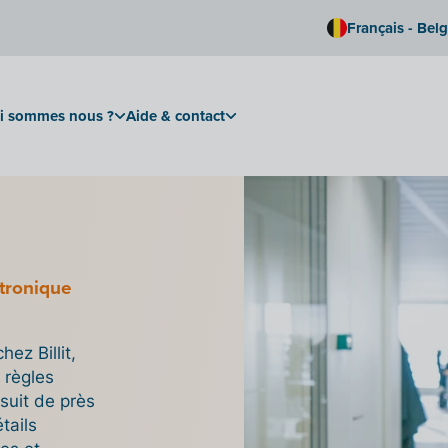
Français - Bel
i sommes nous ?
Aide & contact
tronique
ez Billit,
 règles
 suit de près
tails