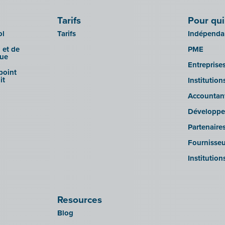
Tarifs
Pour qui
ol
Tarifs
Indépendan
 et de
PME
que
Entreprise
 point
it
Institutio
Accountan
Développe
Partenaire
Fournisseu
Institution
Resources
Blog