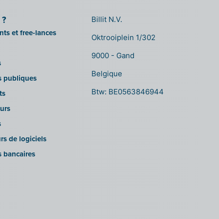
 ?
Billit N.V.
ts et free-lances
Oktrooiplein 1/302
9000 - Gand
s
Belgique
ns publiques
Btw: BE0563846944
ts
urs
s
rs de logiciels
s bancaires