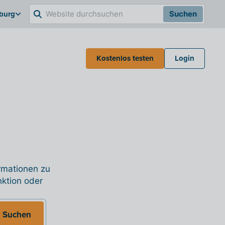
burg
Suchen
Kostenlos testen
Login
ormationen zu
nktion oder
Suchen