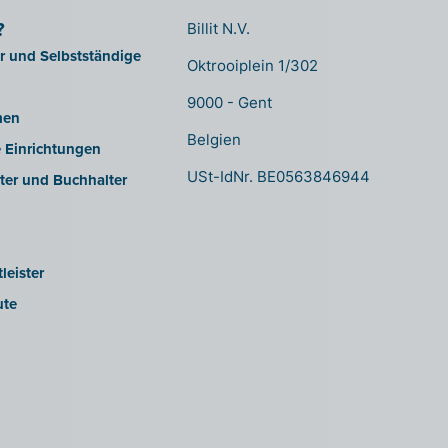
?
Billit N.V.
er und Selbstständige
Oktrooiplein 1/302
9000 - Gent
men
Belgien
e Einrichtungen
USt-IdNr. BE0563846944
ter und Buchhalter
leister
ute