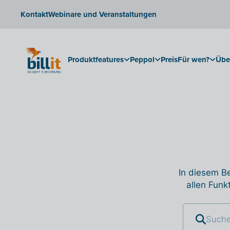
Kontakt
Webinare und Veranstaltungen
Produktfeatures
Peppol
Preis
Für wen?
Übe
In diesem Be
allen Funk