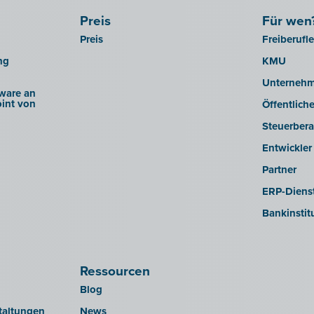
Preis
Für wen
Preis
Freiberufl
ng
KMU
Unterneh
ware an
int von
Öffentlich
Steuerbera
Entwickler
Partner
ERP-Dienst
Bankinstit
Ressourcen
Blog
taltungen
News