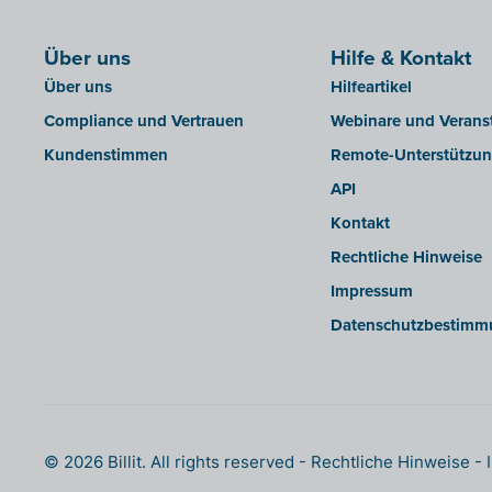
Silvasoft
Über uns
Sobec
Hilfe & Kontakt
Über uns
Hilfeartikel
Top Account
Compliance und Vertrauen
Webinare und Verans
Twinfield
Kundenstimmen
Remote-Unterstützu
Venice (lokale Installation)
API
Venice Cloud
Kontakt
VERO Count
Rechtliche Hinweise
Visual Books
Impressum
WinAuditor
Datenschutzbestimm
Winbooks
Winbooks Connect - On Web
Wings (Cloud-Version oder
Webservice-Modul)
Wings (lokal installiert)
© 2026 Billit. All rights reserved
Rechtliche Hinweise
Yuki