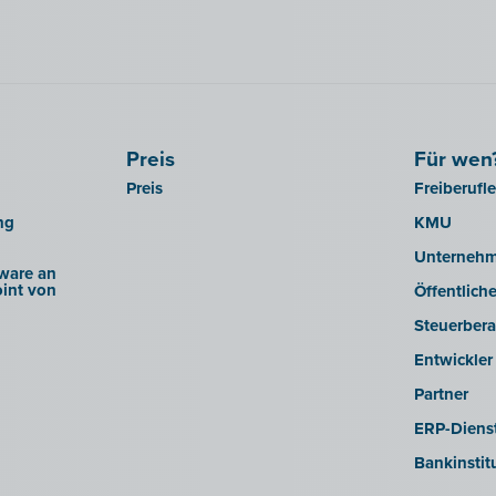
Preis
Für wen
Preis
Freiberufl
ng
KMU
Unterneh
ware an
int von
Öffentlich
Steuerbera
Entwickler
Partner
ERP-Dienst
Bankinstit