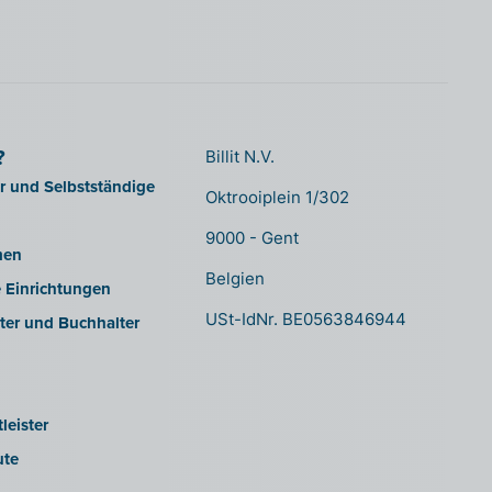
?
Billit N.V.
er und Selbstständige
Oktrooiplein 1/302
9000 - Gent
men
Belgien
e Einrichtungen
USt-IdNr. BE0563846944
ter und Buchhalter
leister
ute