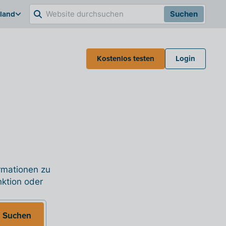
hland
Suchen
Kostenlos testen
Login
ormationen zu
nktion oder
Suchen