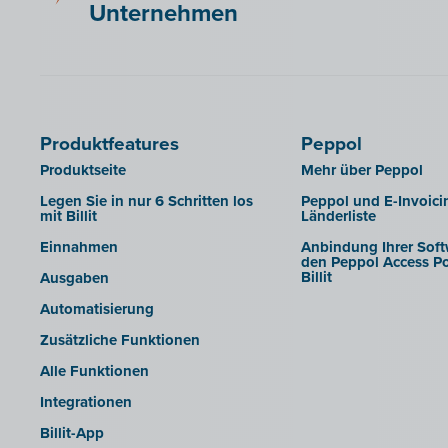
Briljant
Unternehmen
B-Wise
Clearfacts
Exact ProAcc
Expert/M Plus
Produktfeatures
Peppol
Horus
Produktseite
Mehr über Peppol
Illicosoft (Attilisima)
Legen Sie in nur 6 Schritten los
Peppol und E-Invoici
mit Billit
Länderliste
INAC
Einnahmen
Anbindung Ihrer Soft
LEXAct (Acta-B)
den Peppol Access Po
Billit
Ausgaben
Octopus
Automatisierung
OfficeM (IntraDev)
Zusätzliche Funktionen
Popsy (Allegro)
Alle Funktionen
ROX-E.Net
Integrationen
Sage BOB
Billit-App
sbb SLIM