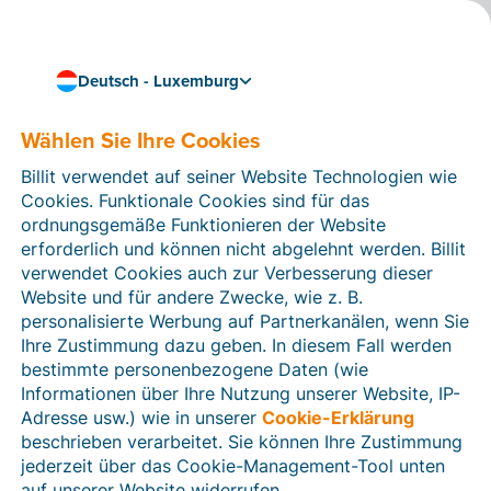
Deutsch - Luxemburg
Wählen Sie Ihre Cookies
Wie können wir Ihnen helfen?
Hilfeartikel
Billit verwendet auf seiner Website Technologien wie
Cookies. Funktionale Cookies sind für das
In diesem Bereich der Billit-Website finden Sie
ordnungsgemäße Funktionieren der Website
Anleitungen und Informationen zu allen Funktionen von
erforderlich und können nicht abgelehnt werden. Billit
Billit. Sie können Hilfeartikel über die Suchfunktion
verwendet Cookies auch zur Verbesserung dieser
oder über die Menüstruktur auf der linken Seite finden.
Website und für andere Zwecke, wie z. B.
personalisierte Werbung auf Partnerkanälen, wenn Sie
Suchen
Ihre Zustimmung dazu geben. In diesem Fall werden
bestimmte personenbezogene Daten (wie
Informationen über Ihre Nutzung unserer Website, IP-
Adresse usw.) wie in unserer
Cookie-Erklärung
Verifizierung der Identität
beschrieben verarbeitet. Sie können Ihre Zustimmung
jederzeit über das Cookie-Management-Tool unten
Für luxemburgische Unternehmen
auf unserer Website widerrufen.