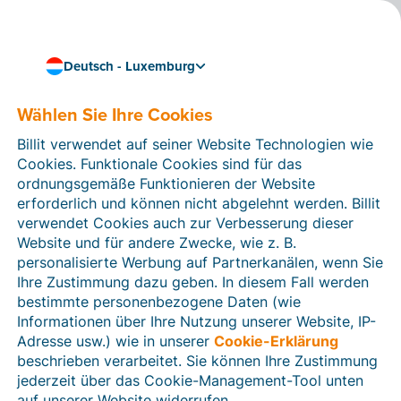
Deutsch - Luxemburg
Wählen Sie Ihre Cookies
Wie können wir Ihnen helfen?
Hilfeartikel
Billit verwendet auf seiner Website Technologien wie
Cookies. Funktionale Cookies sind für das
In diesem Bereich der Billit-Website finden Sie
ordnungsgemäße Funktionieren der Website
Anleitungen und Informationen zu allen Funktionen von
erforderlich und können nicht abgelehnt werden. Billit
Billit. Sie können Hilfeartikel über die Suchfunktion
verwendet Cookies auch zur Verbesserung dieser
oder über die Menüstruktur auf der linken Seite finden.
Website und für andere Zwecke, wie z. B.
personalisierte Werbung auf Partnerkanälen, wenn Sie
Suchen
Ihre Zustimmung dazu geben. In diesem Fall werden
bestimmte personenbezogene Daten (wie
Informationen über Ihre Nutzung unserer Website, IP-
Adresse usw.) wie in unserer
Cookie-Erklärung
Verifizierung der Identität
beschrieben verarbeitet. Sie können Ihre Zustimmung
jederzeit über das Cookie-Management-Tool unten
Für luxemburgische Unternehmen
auf unserer Website widerrufen.