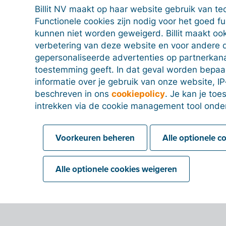
of een factuurregel toewijzen aan een grootboekrek
Billit NV maakt op haar website gebruik van te
eerst de verschillende grootboekrekeningen ingeven vi
Functionele cookies zijn nodig voor het goed f
op het plusje om een nieuwe grootboekrekening toe 
kunnen niet worden geweigerd. Billit maakt ook
een lijst op met de correcte grootboekrekeningen bi
verbetering van deze website en voor andere 
juiste grootboekrekeningen gebruikt.
gepersonaliseerde advertenties op partnerkanal
toestemming geeft. In dat geval worden bepa
informatie over je gebruik van onze website, IP
beschreven in ons
cookiepolicy
. Je kan je to
intrekken via de cookie management tool onde
Voorkeuren beheren
Alle optionele c
Alle optionele cookies weigeren