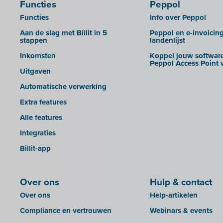
Functies
Peppol
CEBEO
Rapporten
Functies
Info over Peppol
Clockify
Aan de slag met Billit in 5
Peppol en e-invoicin
Creative Shelter
stappen
landenlijst
Doccle
Inkomsten
Koppel jouw software
Peppol Access Point v
GetMyInvoices
Uitgaven
Impressto
Automatische verwerking
KBC Mobile
Extra features
KBC Touch
Alle features
KSeF
Integraties
Lightspeed POS Retail & Restaurant
Billit-app
Mini Hotel
Mollie
Over ons
Hulp & contact
OutSmart
Over ons
Help-artikelen
QR-codes
Compliance en vertrouwen
Webinars & events