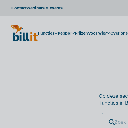
Contact
Webinars & events
Functies
Peppol
Prijzen
Voor wie?
Over ons
Op deze sect
functies in 