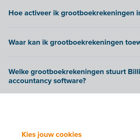
Hoe activeer ik grootboekrekeningen in 
Waar kan ik grootboekrekeningen toewij
Welke grootboekrekeningen stuurt Billi
accountancy software?
Hoe wijs ik toe aan een grootboekreke
Gebruik je Billit in combinatie met Teamleader? Dan 
Kies jouw cookies
aanmaken in je vertrouwde Teamleader-omgeving. Oo