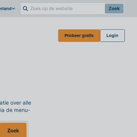
erland
Zoek
Probeer gratis
Login
tie over alle
 via de menu-
Zoek