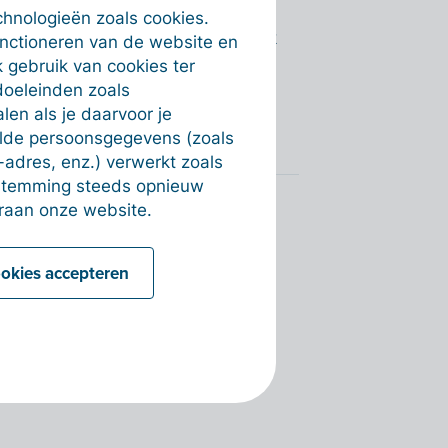
ening. In Teamleader moet je wel
chnologieën zoals cookies.
a “Instellingen” > “Facturen”. Klik
unctioneren van de website en
te voegen. Vraag eventueel eerst
 gebruik van cookies ter
j je boekhouder, zodat je zeker de
doeleinden zoals
en als je daarvoor je
alde persoonsgegevens (zoals
-adres, enz.) verwerkt zoals
estemming steeds opnieuw
raan onze website.
ookies accepteren