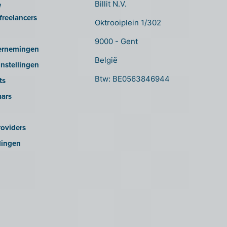
e
Billit N.V.
freelancers
Oktrooiplein 1/302
9000 - Gent
ernemingen
België
nstellingen
Btw: BE0563846944
ts
aars
oviders
lingen