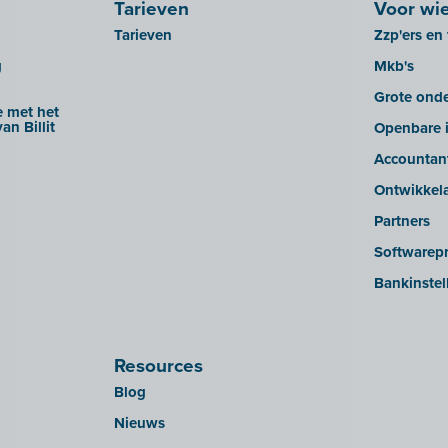
Tarieven
Voor wi
Tarieven
Zzp'ers en 
g
Mkb's
Grote ond
 met het
an Billit
Openbare i
Accountan
Ontwikkel
Partners
Softwarepr
Bankinstel
Resources
Blog
Nieuws