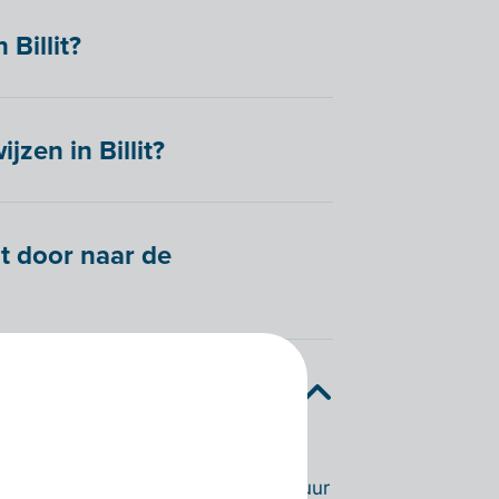
Billit?
zen in Billit?
t door naar de
ning in Teamleader?
kun je gewoon je facturen blijven
k daar kun je een volledige factuur