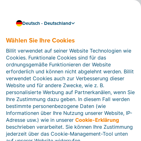
Deutsch - Deutschland
Wählen Sie Ihre Cookies
Wie können wir Ihnen helfen?
Hilfeartikel
Billit verwendet auf seiner Website Technologien wie
Cookies. Funktionale Cookies sind für das
In diesem Bereich der Billit-Website finden Sie
ordnungsgemäße Funktionieren der Website
Anleitungen und Informationen zu allen Funktionen von
erforderlich und können nicht abgelehnt werden. Billit
Billit. Sie können Hilfeartikel über die Suchfunktion
verwendet Cookies auch zur Verbesserung dieser
oder über die Menüstruktur auf der linken Seite finden.
Website und für andere Zwecke, wie z. B.
personalisierte Werbung auf Partnerkanälen, wenn Sie
Suchen
Ihre Zustimmung dazu geben. In diesem Fall werden
bestimmte personenbezogene Daten (wie
Informationen über Ihre Nutzung unserer Website, IP-
Adresse usw.) wie in unserer
Cookie-Erklärung
Verifizierung der Identität
beschrieben verarbeitet. Sie können Ihre Zustimmung
jederzeit über das Cookie-Management-Tool unten
Für Unternehmen aus Deutschland / Österreich /
Schweiz
auf unserer Website widerrufen.