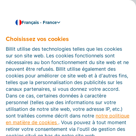
Français - France
Choisissez vos cookies
Comment pouvons-nous vous aider ?
Articles d’aide
Billit utilise des technologies telles que les cookies
sur son site web. Les cookies fonctionnels sont
Dans cette section du site Web Billit, vous trouverez
nécessaires au bon fonctionnement du site web et ne
des manuels et des informations sur toutes les
peuvent être refusés. Billit utilise également des
fonctions de Billit. Vous pouvez trouver des articles
cookies pour améliorer ce site web et à d'autres fins,
d’aide via le moteur de recherche ou le menu structuré
telles que la personnalisation des publicités sur les
à gauche.
canaux partenaires, si vous donnez votre accord.
Dans ce cas, certaines données à caractère
Cherchez
personnel (telles que des informations sur votre
utilisation de notre site web, votre adresse IP, etc.)
sont traitées comme décrit dans notre
notre politique
en matière de cookies
. Vous pouvez à tout moment
Plateforme Agréée
retirer votre consentement via l'outil de gestion des
cookies situé en bas de notre site web.