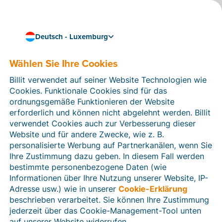
Deutsch - Luxemburg
Wählen Sie Ihre Cookies
Wie können wir Ihnen helfen?
Hilfeartikel
Billit verwendet auf seiner Website Technologien wie
Cookies. Funktionale Cookies sind für das
In diesem Bereich der Billit-Website finden Sie
ordnungsgemäße Funktionieren der Website
Anleitungen und Informationen zu allen Funktionen von
erforderlich und können nicht abgelehnt werden. Billit
Billit. Sie können Hilfeartikel über die Suchfunktion
verwendet Cookies auch zur Verbesserung dieser
oder über die Menüstruktur auf der linken Seite finden.
Website und für andere Zwecke, wie z. B.
personalisierte Werbung auf Partnerkanälen, wenn Sie
Suchen
Ihre Zustimmung dazu geben. In diesem Fall werden
bestimmte personenbezogene Daten (wie
Informationen über Ihre Nutzung unserer Website, IP-
Adresse usw.) wie in unserer
Cookie-Erklärung
Verifizierung der Identität
beschrieben verarbeitet. Sie können Ihre Zustimmung
jederzeit über das Cookie-Management-Tool unten
Für luxemburgische Unternehmen
auf unserer Website widerrufen.