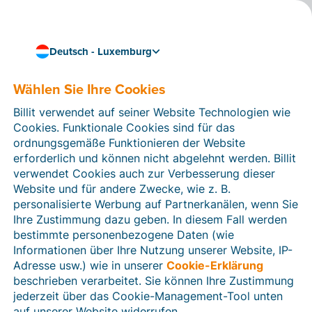
Deutsch - Luxemburg
Nahtlos und effizient arbeiten
Billit mit Simple-Simon
Wählen Sie Ihre Cookies
verknüpfen
Billit verwendet auf seiner Website Technologien wie
Cookies. Funktionale Cookies sind für das
Mit
Simple-Simon
optimieren Sie Ihre Arbeitsabläufe
ordnungsgemäße Funktionieren der Website
und setzen voll auf
digitale Arbeitsscheine
. Sobald
erforderlich und können nicht abgelehnt werden. Billit
Ihre Arbeitsscheine abgeschlossen und archiviert sind,
verwendet Cookies auch zur Verbesserung dieser
sendet Simple-Simon sie automatisch als Rechnungen
Website und für andere Zwecke, wie z. B.
an Billit zurück. Somit machen Sie weniger Fehler und
personalisierte Werbung auf Partnerkanälen, wenn Sie
können schneller Rechnungen erstellen.
Ihre Zustimmung dazu geben. In diesem Fall werden
bestimmte personenbezogene Daten (wie
Sie können Simple-Simon
14 Tage lang kostenlos
Informationen über Ihre Nutzung unserer Website, IP-
testen
. Danach zahlen Sie einen
Tarif
pro Monat und
Adresse usw.) wie in unserer
Cookie-Erklärung
pro Benutzer.
beschrieben verarbeitet. Sie können Ihre Zustimmung
jederzeit über das Cookie-Management-Tool unten
auf unserer Website widerrufen.