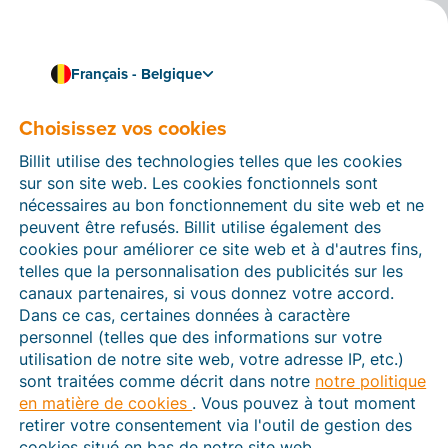
Français - Belgique
Travaillez de manière fluide et efficace
Liez Billit à Simple-Simon
Choisissez vos cookies
Avec
Simple-Simon,
vous rationalisez vos processus
Billit utilise des technologies telles que les cookies
de travail et vous travaillez entièrement avec des
sur son site web. Les cookies fonctionnels sont
bons de travail numériques
. Une fois que vos bons
nécessaires au bon fonctionnement du site web et ne
de travail ont été traités et archivés, Simple-Simon les
peuvent être refusés. Billit utilise également des
envoie automatiquement à Billit sous forme de
cookies pour améliorer ce site web et à d'autres fins,
factures. Résultat : vous commettez moins d’erreurs et
telles que la personnalisation des publicités sur les
vous pouvez facturer plus rapidement.
canaux partenaires, si vous donnez votre accord.
Dans ce cas, certaines données à caractère
Vous pouvez aussi
essayer gratuitement Simple-
personnel (telles que des informations sur votre
Simon pendant 14 jours
. Passé cette période d’essai,
utilisation de notre site web, votre adresse IP, etc.)
vous payez un
forfait
par mois et par utilisateur.
sont traitées comme décrit dans notre
notre politique
en matière de cookies
. Vous pouvez à tout moment
retirer votre consentement via l'outil de gestion des
cookies situé en bas de notre site web.