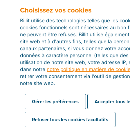
Choisissez vos cookies
Créez un compte
Billit utilise des technologies telles que les co
Billit
cookies fonctionnels sont nécessaires au bon 
ne peuvent être refusés. Billit utilise égalemen
Testez gratuitement toutes les
site web et à d'autres fins, telles que la person
fonctions de Billit pendant 15 jours.
canaux partenaires, si vous donnez votre acco
données à caractère personnel (telles que des 
utilisation de notre site web, votre adresse IP,
Faites un essai gratuit pendant
dans notre
notre politique en matière de cooki
15 jours
retirer votre consentement via l'outil de gesti
notre site web.
Gérer les préférences
Accepter tous le
Refuser tous les cookies facultatifs