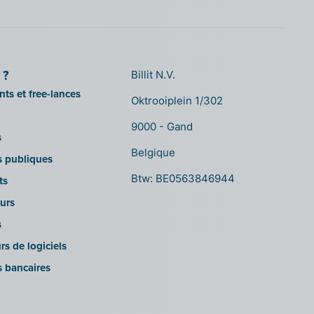
 ?
Billit N.V.
ts et free-lances
Oktrooiplein 1/302
9000 - Gand
s
Belgique
ns publiques
Btw: BE0563846944
ts
urs
s
rs de logiciels
s bancaires