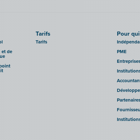
Tarifs
Pour qui
ol
Tarifs
Indépendan
 et de
PME
que
Entreprise
 point
it
Institutio
Accountan
Développe
Partenaire
Fournisseu
Institution