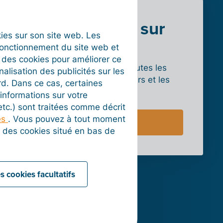
En savoir plus sur
okies sur son site web. Les
Ecwid
fonctionnement du site web et
t des cookies pour améliorer ce
Découvrez plus en détail toutes les
nalisation des publicités sur les
possibilités pour les vendeurs et les
rd. Dans ce cas, certaines
tarifs.
informations sur votre
 etc.) sont traitées comme décrit
es
. Vous pouvez à tout moment
Vers le site web
on des cookies situé en bas de
s cookies facultatifs