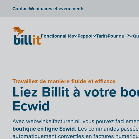
Contact
Webinaires et événements
Fonctionnalités
Peppol
Tarifs
Pour qui ?
Qu
Travaillez de manière fluide et efficace
Liez Billit à votre b
Ecwid
Avec webwinkelfacturen.nl, vous pouvez facilement c
boutique en ligne Ecwid
. Les commandes passées
automatiquement converties en factures numériques