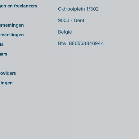
gen en freelancers
Oktrooiplein 1/302
9000 - Gent
ernemingen
België
nstellingen
Btw: BE0563846944
ts
aars
oviders
lingen