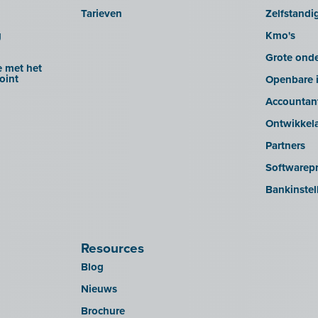
Tarieven
Zelfstandi
g
Kmo's
Grote ond
 met het
oint
Openbare i
Accountan
Ontwikkel
Partners
Softwarepr
Bankinstel
Resources
Blog
Nieuws
Brochure