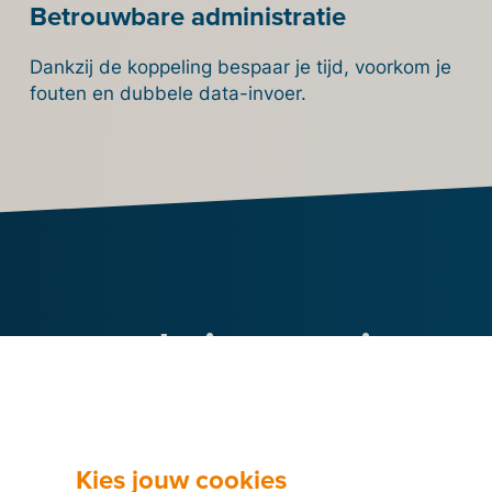
Betrouwbare administratie
Dankzij de koppeling bespaar je tijd, voorkom je
fouten en dubbele data-invoer.
eer nu de integratie van B
met je Ecwid-webwinkel
Maak een Billit-
Kies jouw cookies