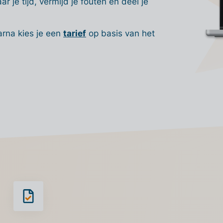
r je tijd, vermijd je fouten en deel je
arna kies je een
tarief
op basis van het