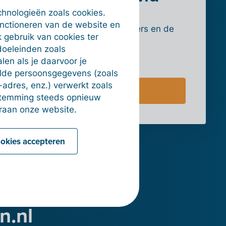
chnologieën zoals cookies.
Kom meer te weten over de
unctioneren van de website en
mogelijkheden voor verkopers en de
 gebruik van cookies ter
tarieven.
doeleinden zoals
en als je daarvoor je
alde persoonsgegevens (zoals
-adres, enz.) verwerkt zoals
Naar de website
estemming steeds opnieuw
raan onze website.
ookies accepteren
n.nl