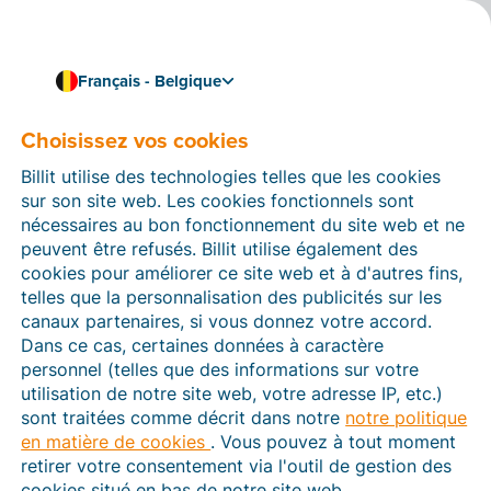
Français - Belgique
Facturation simple et conforme avec Peppol
E-facturation en Belgique
Choisissez vos cookies
En Belgique, la facturation électronique est
Billit utilise des technologies telles que les cookies
obligatoire, tant entre entreprises belges qu’avec les
sur son site web. Les cookies fonctionnels sont
autorités.
nécessaires au bon fonctionnement du site web et ne
peuvent être refusés. Billit utilise également des
Découvrez ci-dessous les différentes possibilités en
cookies pour améliorer ce site web et à d'autres fins,
matière de factures électroniques et lancez-vous en
telles que la personnalisation des publicités sur les
suivant ces quelques étapes.
canaux partenaires, si vous donnez votre accord.
Dans ce cas, certaines données à caractère
Créez votre compte gratuit
personnel (telles que des informations sur votre
utilisation de notre site web, votre adresse IP, etc.)
sont traitées comme décrit dans notre
notre politique
en matière de cookies
. Vous pouvez à tout moment
retirer votre consentement via l'outil de gestion des
cookies situé en bas de notre site web.