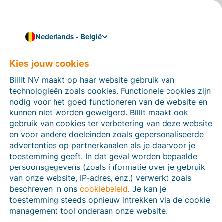
Nederlands - België
Eenvoudig en conform factureren met Peppol
E-facturatie in België
Kies jouw cookies
In België is e-facturatie verplicht, zowel tussen
Billit NV maakt op haar website gebruik van
Belgische bedrijven onderling als voor transacties met
technologieën zoals cookies. Functionele cookies zijn
de overheid.
nodig voor het goed functioneren van de website en
kunnen niet worden geweigerd. Billit maakt ook
Ontdek hieronder wat de opties zijn om e-facturen te
gebruik van cookies ter verbetering van deze website
versturen en ga aan de slag in een paar eenvoudige
en voor andere doeleinden zoals gepersonaliseerde
stappen.
advertenties op partnerkanalen als je daarvoor je
toestemming geeft. In dat geval worden bepaalde
Maak je gratis account
persoonsgegevens (zoals informatie over je gebruik
van onze website, IP-adres, enz.) verwerkt zoals
beschreven in ons
cookiebeleid
. Je kan je
toestemming steeds opnieuw intrekken via de cookie
management tool onderaan onze website.