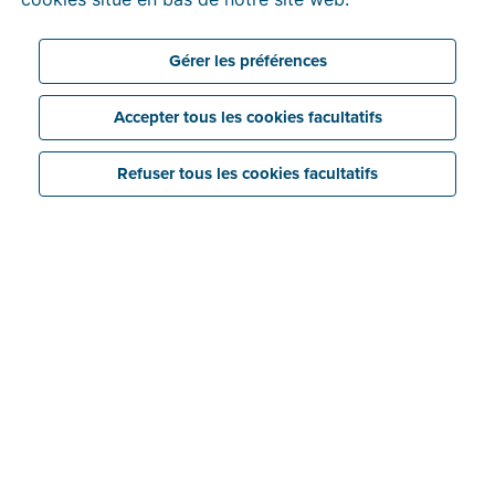
Gérer les préférences
Accepter tous les cookies facultatifs
Refuser tous les cookies facultatifs
Ce prix prestigieux du magazine économique et
financier Trends-Tendances récompense les
entreprises solides, compétitives et en forte
croissance de chaque province qui ont un impact
positif sur le climat des affaires de leur région. Selon
le jury, Billit correspond parfaitement à cette définition
– ce qui fait toute notre fierté, vous vous en doutez.