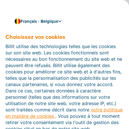
Français - Belgique
Choisissez vos cookies
28/03/2024
Billit élue Trends Gazelle
Billit utilise des technologies telles que les cookies
2024
sur son site web. Les cookies fonctionnels sont
nécessaires au bon fonctionnement du site web et ne
peuvent être refusés. Billit utilise également des
Et nous n’en sommes pas peu fiers ! Hier, Billit s’est vu
cookies pour améliorer ce site web et à d'autres fins,
décerner le titre de Trends Gazelle 2024. Nous avons
telles que la personnalisation des publicités sur les
décroché une belle 18e place au classement des
canaux partenaires, si vous donnez votre accord.
moyennes entreprises de Flandre-Orientale. C'est beau
Dans ce cas, certaines données à caractère
de voir que nous avons pu progresser en un an de la
personnel (telles que des informations sur votre
catégorie des petites entreprises à celle des
utilisation de notre site web, votre adresse IP, etc.)
entreprises de taille moyenne.
sont traitées comme décrit dans notre
notre politique
en matière de cookies
. Vous pouvez à tout moment
retirer votre consentement via l'outil de gestion des
cookies situé en bas de notre site web.