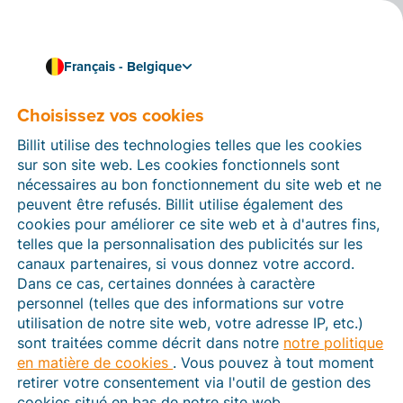
Français - Belgique
Choisissez vos cookies
Numérisation et tendances
7 avantages de la
Billit utilise des technologies telles que les cookies
facturation électronique
sur son site web. Les cookies fonctionnels sont
nécessaires au bon fonctionnement du site web et ne
peuvent être refusés. Billit utilise également des
Vous utilisez toujours Excel, Word ou un PDF
cookies pour améliorer ce site web et à d'autres fins,
modifiable pour établir vos factures ? Grâce à la
telles que la personnalisation des publicités sur les
facturation électronique, vous gagnerez un temps
canaux partenaires, si vous donnez votre accord.
précieux, vous réduirez au minimum la marge d’erreur
Dans ce cas, certaines données à caractère
et vous disposerez d’une excellente vue d’ensemble de
personnel (telles que des informations sur votre
la situation financière de votre entreprise.
utilisation de notre site web, votre adresse IP, etc.)
3 min temps de lecture
sont traitées comme décrit dans notre
notre politique
en matière de cookies
. Vous pouvez à tout moment
retirer votre consentement via l'outil de gestion des
cookies situé en bas de notre site web.