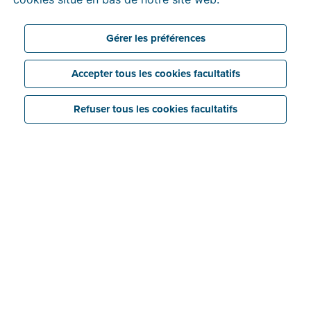
Gérer les préférences
Accepter tous les cookies facultatifs
Refuser tous les cookies facultatifs
Une facture électronique ou e-facture est une facture
entièrement numérique. Contrairement à un document
PDF élaboré à partir de Word ou d’Excel, une facture
électronique n’est ni un simple scan, ni la reproduction
au format numérique d’une facture papier.
Une facture électronique n’est donc pas créée au
moyen d’un traitement de texte ou d’un tableur, mais
via un logiciel dédié, tel que Billit.