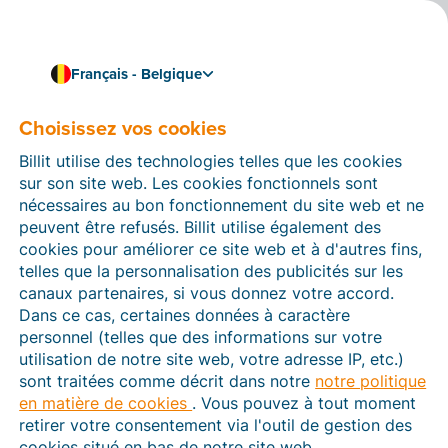
Français - Belgique
Choisissez vos cookies
Connaissances et compétences
L’essentiel de la réforme
Billit utilise des technologies telles que les cookies
des pensions clairement
sur son site web. Les cookies fonctionnels sont
nécessaires au bon fonctionnement du site web et ne
expliqué : quelles seront
peuvent être refusés. Billit utilise également des
cookies pour améliorer ce site web et à d'autres fins,
les nouvelles mesures en
telles que la personnalisation des publicités sur les
canaux partenaires, si vous donnez votre accord.
vigueur en 2024 ?
Dans ce cas, certaines données à caractère
personnel (telles que des informations sur votre
Le 19 juillet 2022, le gouvernement fédéral est
utilisation de notre site web, votre adresse IP, etc.)
parvenu à un accord dans le dossier de la réforme des
sont traitées comme décrit dans notre
notre politique
pensions concernant les entreprises et les
en matière de cookies
. Vous pouvez à tout moment
indépendants. Trois dossiers importants étaient à
retirer votre consentement via l'outil de gestion des
l’ordre du jour : l’accès à la pension minimum,
cookies situé en bas de notre site web.