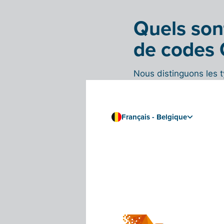
Quels sont
de codes 
Nous distinguons les 
Type
Français - Belgique
Modèle 1