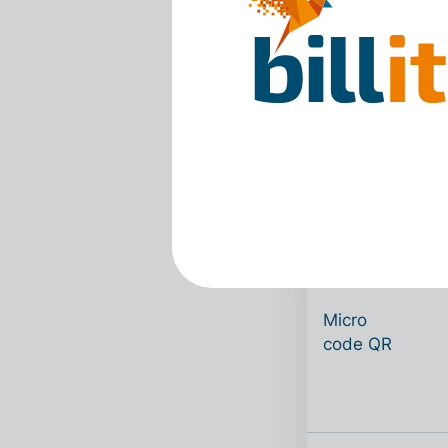
Modèle 2
Micro
code QR