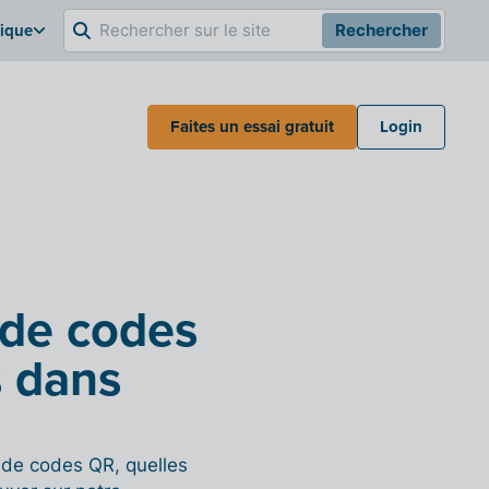
gique
Rechercher
Faites un essai gratuit
Login
 de codes
s dans
s de codes QR, quelles