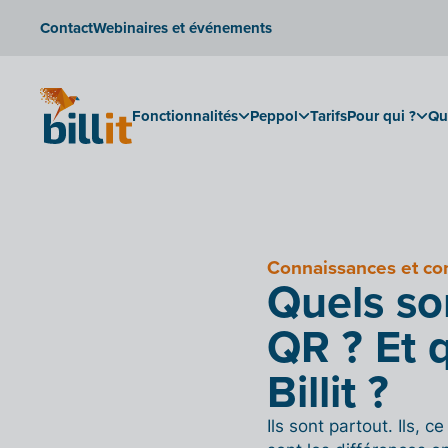
Contact
Webinaires et événements
Fonctionnalités
Peppol
Tarifs
Pour qui ?
Qu
Connaissances et c
Quels so
QR ? Et q
Billit ?
Ils sont partout. Ils, c