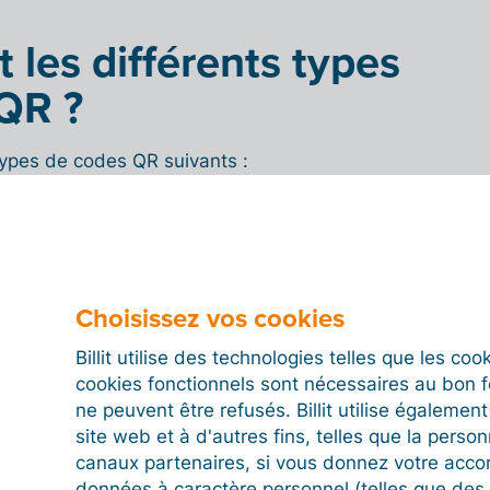
 les différents types
QR ?
types de codes QR suivants :
Exemple
Description
Le code QR original, avec une
Choisissez vos cookies
capacité de stockage de 1.167
Billit utilise des technologies telles que les co
caractères numériques, 707
cookies fonctionnels sont nécessaires au bon 
caractères alphanumériques
ne peuvent être refusés. Billit utilise égalemen
et 299 caractères kanji
site web et à d'autres fins, telles que la person
(signes d’écriture japonais).
canaux partenaires, si vous donnez votre acco
données à caractère personnel (telles que des 