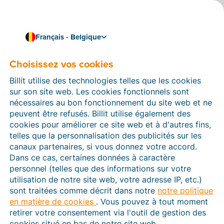
Français - Belgique
Choisissez vos cookies
12/02/2024
KSeF : envoyer vos
Billit utilise des technologies telles que les cookies
factures à des
sur son site web. Les cookies fonctionnels sont
nécessaires au bon fonctionnement du site web et ne
entreprises polonaises
peuvent être refusés. Billit utilise également des
cookies pour améliorer ce site web et à d'autres fins,
est désormais aussi
telles que la personnalisation des publicités sur les
canaux partenaires, si vous donnez votre accord.
possible avec Billit
Dans ce cas, certaines données à caractère
personnel (telles que des informations sur votre
Vous travaillez avec des
entreprises polonaises
?
utilisation de notre site web, votre adresse IP, etc.)
Nous avons alors une bonne nouvelle pour vous
sont traitées comme décrit dans notre
notre politique
puisqu'il est désormais possible de leur envoyer vos
en matière de cookies
. Vous pouvez à tout moment
factures via
KSeF
, le
Krajowy System e-Faktur
. Ce
retirer votre consentement via l'outil de gestion des
système deviendra bientôt la norme pour toutes les
cookies situé en bas de notre site web.