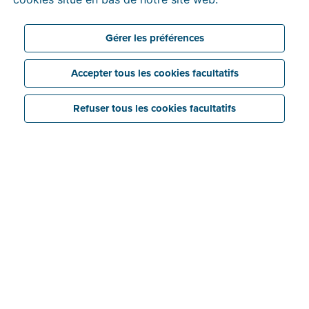
factures B2B en Pologne.
Gérer les préférences
Accepter tous les cookies facultatifs
Refuser tous les cookies facultatifs
Qu’est-ce que KSeF ?