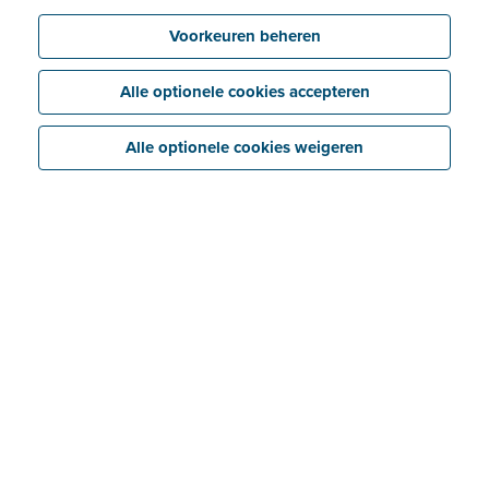
Voorkeuren beheren
Alle optionele cookies accepteren
Alle optionele cookies weigeren
Als marketingbureau in de sector van toerisme en
hospitality heeft diva.travel – een onderdeel van Diva
Consulting – er enkele moeilijke jaren opzitten. “De
coronacrisis hakt stevig in op onze klanten, en dus
ook op onze omzetcijfers”, zegt Sara Van Der Gucht,
marketing implementation specialist. “Maar vandaag
trekt de business opnieuw aan. Onze klanten – hotels,
diensten van toerisme, travel brands – halen alles uit