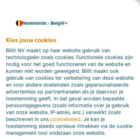
Nederlands - België
Kies jouw cookies
Klantverhaal
Een tevreden Billit-klant
Billit NV maakt op haar website gebruik van
aan het woord: Sara Van
technologieën zoals cookies. Functionele cookies zijn
nodig voor het goed functioneren van de website en
Der Gucht – diva.travel
kunnen niet worden geweigerd. Billit maakt ook
gebruik van cookies ter verbetering van deze website
en voor andere doeleinden zoals gepersonaliseerde
advertenties op partnerkanalen als je daarvoor je
Met een internationaal klantenbestand
toestemming geeft. In dat geval worden bepaalde
leggen we de lat hoog voor onze
persoonsgegevens (zoals informatie over je gebruik
facturatiesoftware. Billit laat ons echter nooit
van onze website, IP-adres, enz.) verwerkt zoals
in de steek!
beschreven in ons
cookiebeleid
. Je kan je
3 min leestijd
toestemming steeds opnieuw intrekken via de cookie
management tool onderaan onze website.