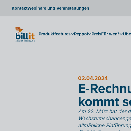
Kontakt
Webinare und Veranstaltungen
Produktfeatures
Peppol
Preis
Für wen?
Übe
02.04.2024
E-Rechnu
kommt sc
Am 22. März hat der 
Wachstumschancengeset
allmähliche Einführun