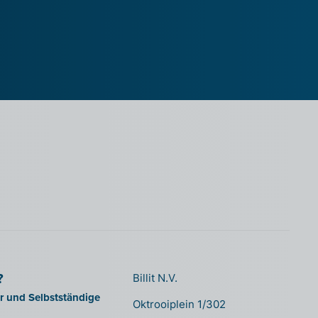
?
Billit N.V.
er und Selbstständige
Oktrooiplein 1/302