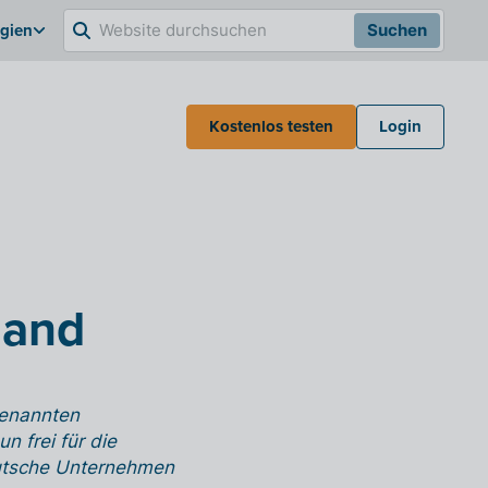
lgien
Suchen
Kostenlos testen
Login
land
genannten
 frei für die
utsche Unternehmen