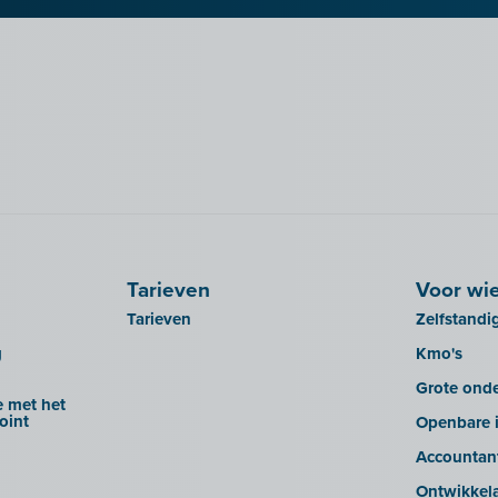
Tarieven
Voor wi
Tarieven
Zelfstandi
g
Kmo's
Grote ond
 met het
oint
Openbare i
Accountan
Ontwikkel