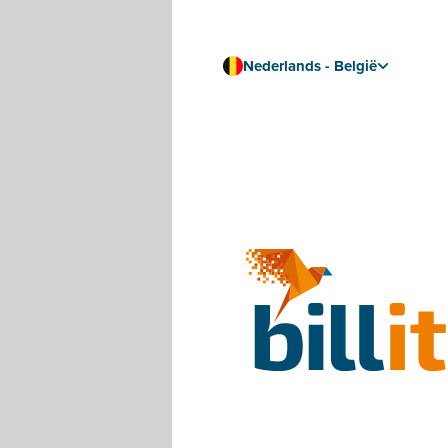
Onderstaand schema g
Nederlands - België
Lees ook:
E-facturati