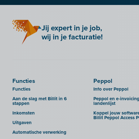
Jij expert in je job,
wij in je facturatie!
Functies
Peppol
Functies
Info over Peppol
Aan de slag met Billit in 6
Peppol en e-invoicin
stappen
landenlijst
Inkomsten
Koppel jouw software
Billit Peppol Access P
Uitgaven
Automatische verwerking