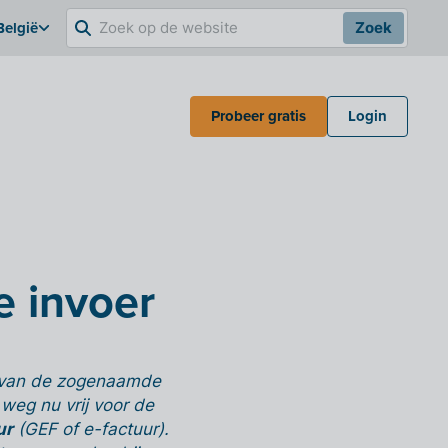
België
Zoek
Probeer gratis
Login
e invoer
e van de zogenaamde
weg nu vrij voor de
ur
(GEF of e-factuur).