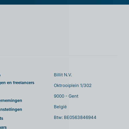
e
Billit N.V.
gen en freelancers
Oktrooiplein 1/302
9000 - Gent
ernemingen
België
nstellingen
Btw: BE0563846944
ts
aars