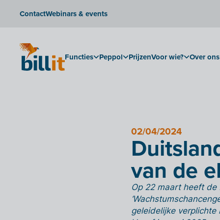
Contact
Webinars & events
Functies
Peppol
Prijzen
Voor wie?
Over ons
02/04/2024
Duitsland
van de e
Op 22 maart heeft de
‘Wachstumschancengese
geleidelijke verplicht