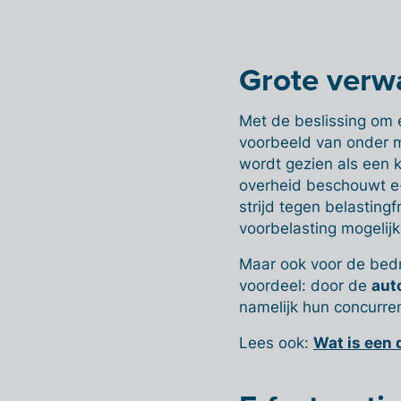
Grote verw
Met de beslissing om e
voorbeeld van onder mee
wordt gezien als een 
overheid beschouwt e-
strijd tegen belasting
voorbelasting mogelij
Maar ook voor de bedri
voordeel: door de
aut
namelijk hun concurren
Lees ook:
Wat is een 