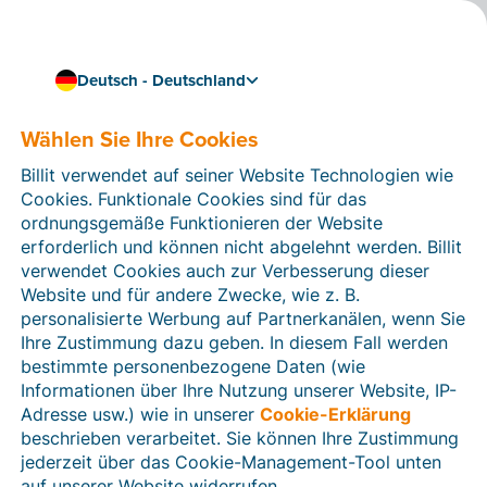
Deutsch - Deutschland
Wählen Sie Ihre Cookies
Wie können wir Ihnen helfen?
Hilfeartikel
Billit verwendet auf seiner Website Technologien wie
Cookies. Funktionale Cookies sind für das
In diesem Bereich der Billit-Website finden Sie
ordnungsgemäße Funktionieren der Website
Anleitungen und Informationen zu allen Funktionen von
erforderlich und können nicht abgelehnt werden. Billit
Billit. Sie können Hilfeartikel über die Suchfunktion
verwendet Cookies auch zur Verbesserung dieser
oder über die Menüstruktur auf der linken Seite finden.
Website und für andere Zwecke, wie z. B.
personalisierte Werbung auf Partnerkanälen, wenn Sie
Suchen
Ihre Zustimmung dazu geben. In diesem Fall werden
bestimmte personenbezogene Daten (wie
Informationen über Ihre Nutzung unserer Website, IP-
Adresse usw.) wie in unserer
Cookie-Erklärung
Verifizierung der Identität
beschrieben verarbeitet. Sie können Ihre Zustimmung
jederzeit über das Cookie-Management-Tool unten
Für Unternehmen aus Deutschland / Österreich /
Schweiz
auf unserer Website widerrufen.