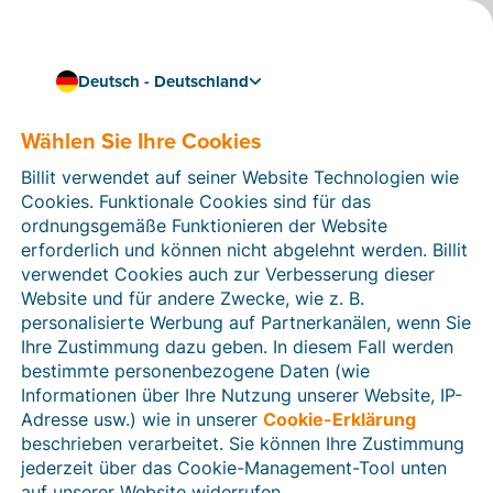
Deutsch - Deutschland
Wählen Sie Ihre Cookies
Wie können wir Ihnen helfen?
Hilfeartikel
Billit verwendet auf seiner Website Technologien wie
Cookies. Funktionale Cookies sind für das
In diesem Bereich der Billit-Website finden Sie
ordnungsgemäße Funktionieren der Website
Anleitungen und Informationen zu allen Funktionen von
erforderlich und können nicht abgelehnt werden. Billit
Billit. Sie können Hilfeartikel über die Suchfunktion
verwendet Cookies auch zur Verbesserung dieser
oder über die Menüstruktur auf der linken Seite finden.
Website und für andere Zwecke, wie z. B.
personalisierte Werbung auf Partnerkanälen, wenn Sie
Suchen
Ihre Zustimmung dazu geben. In diesem Fall werden
bestimmte personenbezogene Daten (wie
Informationen über Ihre Nutzung unserer Website, IP-
Adresse usw.) wie in unserer
Cookie-Erklärung
Verifizierung der Identität
beschrieben verarbeitet. Sie können Ihre Zustimmung
jederzeit über das Cookie-Management-Tool unten
Für Unternehmen aus Deutschland / Österreich /
Schweiz
auf unserer Website widerrufen.