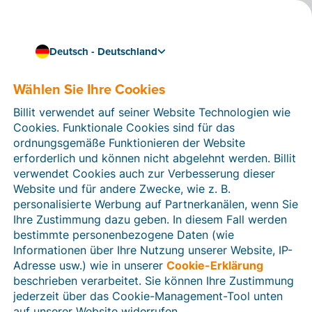
Deutsch - Deutschland
Wählen Sie Ihre Cookies
Wie können wir Ihnen helfen?
Hilfeartikel
Billit verwendet auf seiner Website Technologien wie
Cookies. Funktionale Cookies sind für das
In diesem Bereich der Billit-Website finden Sie
ordnungsgemäße Funktionieren der Website
Anleitungen und Informationen zu allen Funktionen von
erforderlich und können nicht abgelehnt werden. Billit
Billit. Sie können Hilfeartikel über die Suchfunktion
verwendet Cookies auch zur Verbesserung dieser
oder über die Menüstruktur auf der linken Seite finden.
Website und für andere Zwecke, wie z. B.
personalisierte Werbung auf Partnerkanälen, wenn Sie
Suchen
Ihre Zustimmung dazu geben. In diesem Fall werden
bestimmte personenbezogene Daten (wie
Informationen über Ihre Nutzung unserer Website, IP-
Adresse usw.) wie in unserer
Cookie-Erklärung
Verifizierung der Identität
beschrieben verarbeitet. Sie können Ihre Zustimmung
jederzeit über das Cookie-Management-Tool unten
Für Unternehmen aus Deutschland / Österreich /
Schweiz
auf unserer Website widerrufen.