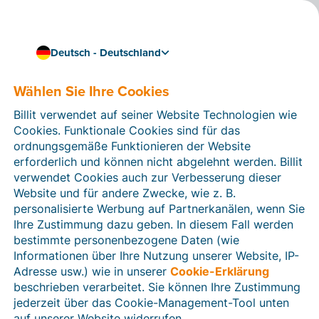
Deutsch - Deutschland
Wählen Sie Ihre Cookies
Wie können wir Ihnen helfen?
Hilfeartikel
Billit verwendet auf seiner Website Technologien wie
Cookies. Funktionale Cookies sind für das
In diesem Bereich der Billit-Website finden Sie
ordnungsgemäße Funktionieren der Website
Anleitungen und Informationen zu allen Funktionen von
erforderlich und können nicht abgelehnt werden. Billit
Billit. Sie können Hilfeartikel über die Suchfunktion
verwendet Cookies auch zur Verbesserung dieser
oder über die Menüstruktur auf der linken Seite finden.
Website und für andere Zwecke, wie z. B.
personalisierte Werbung auf Partnerkanälen, wenn Sie
Suchen
Ihre Zustimmung dazu geben. In diesem Fall werden
bestimmte personenbezogene Daten (wie
Informationen über Ihre Nutzung unserer Website, IP-
Adresse usw.) wie in unserer
Cookie-Erklärung
Verifizierung der Identität
beschrieben verarbeitet. Sie können Ihre Zustimmung
jederzeit über das Cookie-Management-Tool unten
Für Unternehmen aus Deutschland / Österreich /
Schweiz
auf unserer Website widerrufen.