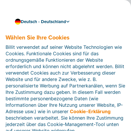
Deutsch - Deutschland
Wählen Sie Ihre Cookies
Wie können wir Ihnen helfen?
Hilfeartikel
Billit verwendet auf seiner Website Technologien wie
Cookies. Funktionale Cookies sind für das
In diesem Bereich der Billit-Website finden Sie
ordnungsgemäße Funktionieren der Website
Anleitungen und Informationen zu allen Funktionen von
erforderlich und können nicht abgelehnt werden. Billit
Billit. Sie können Hilfeartikel über die Suchfunktion
verwendet Cookies auch zur Verbesserung dieser
oder über die Menüstruktur auf der linken Seite finden.
Website und für andere Zwecke, wie z. B.
personalisierte Werbung auf Partnerkanälen, wenn Sie
Suchen
Ihre Zustimmung dazu geben. In diesem Fall werden
bestimmte personenbezogene Daten (wie
Informationen über Ihre Nutzung unserer Website, IP-
Adresse usw.) wie in unserer
Cookie-Erklärung
Verifizierung der Identität
beschrieben verarbeitet. Sie können Ihre Zustimmung
jederzeit über das Cookie-Management-Tool unten
Für Unternehmen aus Deutschland / Österreich /
Schweiz
auf unserer Website widerrufen.