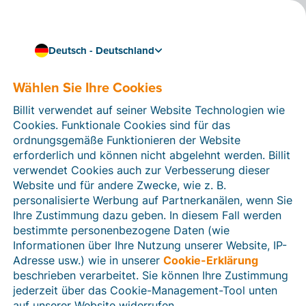
Deutsch - Deutschland
Wählen Sie Ihre Cookies
Wie können wir Ihnen helfen?
Hilfeartikel
Billit verwendet auf seiner Website Technologien wie
Cookies. Funktionale Cookies sind für das
In diesem Bereich der Billit-Website finden Sie
ordnungsgemäße Funktionieren der Website
Anleitungen und Informationen zu allen Funktionen von
erforderlich und können nicht abgelehnt werden. Billit
Billit. Sie können Hilfeartikel über die Suchfunktion
verwendet Cookies auch zur Verbesserung dieser
oder über die Menüstruktur auf der linken Seite finden.
Website und für andere Zwecke, wie z. B.
personalisierte Werbung auf Partnerkanälen, wenn Sie
Suchen
Ihre Zustimmung dazu geben. In diesem Fall werden
bestimmte personenbezogene Daten (wie
Informationen über Ihre Nutzung unserer Website, IP-
Adresse usw.) wie in unserer
Cookie-Erklärung
Verifizierung der Identität
beschrieben verarbeitet. Sie können Ihre Zustimmung
jederzeit über das Cookie-Management-Tool unten
Für Unternehmen aus Deutschland / Österreich /
Schweiz
auf unserer Website widerrufen.