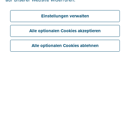
Mein Profil
FAQ Verifizierung der Identität
Einstellungen verwalten
Mein Unternehmen
Alle optionalen Cookies akzeptieren
Registerkarte „Unternehmen“
Registerkarte „Bank“
Alle optionalen Cookies ablehnen
Registerkarte „Anhänge“
Registerkarte „Informationen“
Registerkarte „Historie“
Registerkarte „E-Rechnung“
Häufig gestellte Fragen
Dashboard
Schnelleingabe
Dateien importieren/empfangen