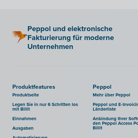
Adfinity
Admisol
Adsolut
Peppol und elektronische
BoCount Dynamics
Fakturierung für moderne
Briljant
Unternehmen
B-Wise
Clearfacts
Exact ProAcc
Expert/M Plus
Produktfeatures
Peppol
Horus
Produktseite
Mehr über Peppol
Illicosoft (Attilisima)
Legen Sie in nur 6 Schritten los
Peppol und E-Invoici
mit Billit
Länderliste
INAC
Einnahmen
Anbindung Ihrer Soft
LEXAct (Acta-B)
den Peppol Access Po
Billit
Ausgaben
Octopus
Automatisierung