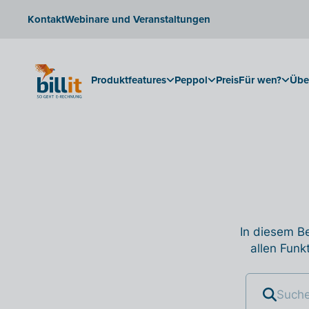
Kontakt
Webinare und Veranstaltungen
Produktfeatures
Peppol
Preis
Für wen?
Übe
In diesem Be
allen Funk