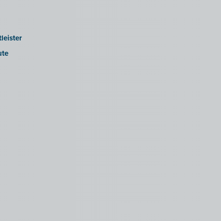
leister
ute