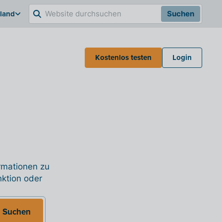
hland
Suchen
Kostenlos testen
Login
ormationen zu
nktion oder
Suchen