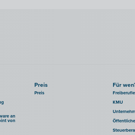
Preis
Für wen
Preis
Freiberufl
ng
KMU
Unterneh
ware an
int von
Öffentlich
Steuerbera