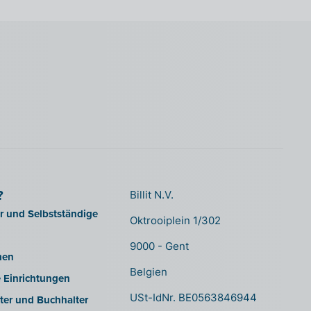
?
Billit N.V.
er und Selbstständige
Oktrooiplein 1/302
9000 - Gent
men
Belgien
e Einrichtungen
USt-IdNr. BE0563846944
ter und Buchhalter