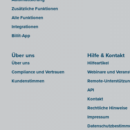
OfficeM (IntraDev)
Zusätzliche Funktionen
Popsy (Allegro)
Alle Funktionen
ROX-E.Net
Integrationen
Sage BOB
Billit-App
sbb SLIM
Silvasoft
Über uns
Sobec
Hilfe & Kontakt
Über uns
Hilfeartikel
Top Account
Compliance und Vertrauen
Webinare und Verans
Twinfield
Kundenstimmen
Remote-Unterstützu
Venice (lokale Installation)
API
Venice Cloud
Kontakt
VERO Count
Rechtliche Hinweise
Visual Books
Impressum
WinAuditor
Datenschutzbestimm
Winbooks