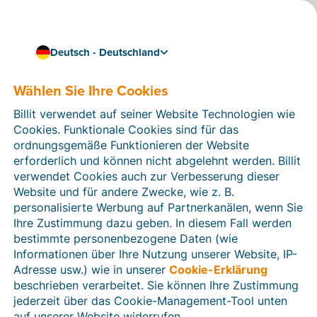
Deutsch - Deutschland
Wählen Sie Ihre Cookies
Wie können wir Ihnen helfen?
Hilfeartikel
Billit verwendet auf seiner Website Technologien wie
Cookies. Funktionale Cookies sind für das
In diesem Bereich der Billit-Website finden Sie
ordnungsgemäße Funktionieren der Website
Anleitungen und Informationen zu allen Funktionen von
erforderlich und können nicht abgelehnt werden. Billit
Billit. Sie können Hilfeartikel über die Suchfunktion
verwendet Cookies auch zur Verbesserung dieser
oder über die Menüstruktur auf der linken Seite finden.
Website und für andere Zwecke, wie z. B.
personalisierte Werbung auf Partnerkanälen, wenn Sie
Suchen
Ihre Zustimmung dazu geben. In diesem Fall werden
bestimmte personenbezogene Daten (wie
Informationen über Ihre Nutzung unserer Website, IP-
Adresse usw.) wie in unserer
Cookie-Erklärung
Verifizierung der Identität
beschrieben verarbeitet. Sie können Ihre Zustimmung
jederzeit über das Cookie-Management-Tool unten
Für Unternehmen aus Deutschland / Österreich /
Schweiz
auf unserer Website widerrufen.