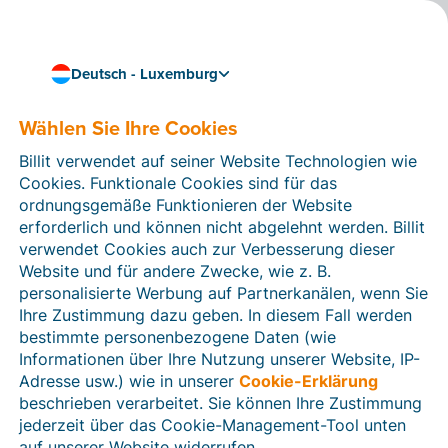
Deutsch - Luxemburg
Wählen Sie Ihre Cookies
Wie können wir Ihnen helfen?
Hilfeartikel
Billit verwendet auf seiner Website Technologien wie
Cookies. Funktionale Cookies sind für das
In diesem Bereich der Billit-Website finden Sie
ordnungsgemäße Funktionieren der Website
Anleitungen und Informationen zu allen Funktionen von
erforderlich und können nicht abgelehnt werden. Billit
Billit. Sie können Hilfeartikel über die Suchfunktion
verwendet Cookies auch zur Verbesserung dieser
oder über die Menüstruktur auf der linken Seite finden.
Website und für andere Zwecke, wie z. B.
personalisierte Werbung auf Partnerkanälen, wenn Sie
Suchen
Ihre Zustimmung dazu geben. In diesem Fall werden
bestimmte personenbezogene Daten (wie
Informationen über Ihre Nutzung unserer Website, IP-
Adresse usw.) wie in unserer
Cookie-Erklärung
Verifizierung der Identität
beschrieben verarbeitet. Sie können Ihre Zustimmung
jederzeit über das Cookie-Management-Tool unten
Für luxemburgische Unternehmen
auf unserer Website widerrufen.