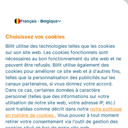
Français - Belgique
Choisissez vos cookies
Entreprendre
C’est les vacances ! 7
Billit utilise des technologies telles que les cookies
conseils pour déléguer
sur son site web. Les cookies fonctionnels sont
nécessaires au bon fonctionnement du site web et ne
efficacement vos tâches
peuvent être refusés. Billit utilise également des
cookies pour améliorer ce site web et à d'autres fins,
à vos collègues
telles que la personnalisation des publicités sur les
canaux partenaires, si vous donnez votre accord.
Les vacances vont bientôt commencer et vous savez
Dans ce cas, certaines données à caractère
ce que cela signifie : se détendre, recharger ses
personnel (telles que des informations sur votre
batteries et oublier complètement le boulot. Et c’est
utilisation de notre site web, votre adresse IP, etc.)
possible... à condition de bien s’y prendre ! Dans ce
sont traitées comme décrit dans notre
notre politique
blog, vous apprendrez comment
déléguer
en matière de cookies
. Vous pouvez à tout moment
efficacement vos tâches
à vos collègues et faire en
retirer votre consentement via l'outil de gestion des
sorte que tout roule en votre absence. Nous vous
cookies situé en bas de notre site web.