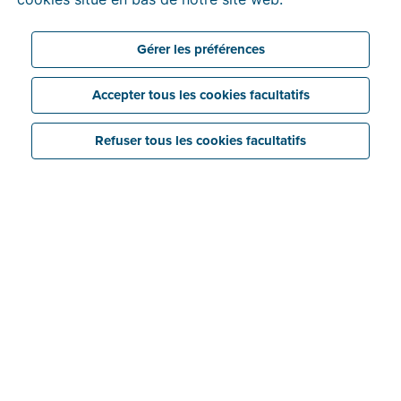
expliquons également comment un collègue peut
reprendre vos tâches dans Billit
durant votre
absence.
Gérer les préférences
3 min temps de lecture
Accepter tous les cookies facultatifs
Refuser tous les cookies facultatifs
1. Une bonne préparation