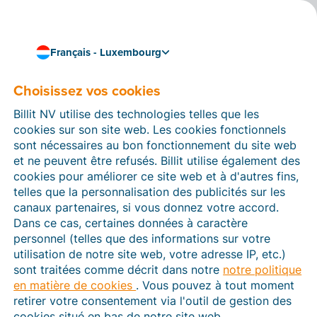
Français - Luxembourg
Choisissez vos cookies
01/03/2024
Nouvel aperçu des
Billit NV utilise des technologies telles que les
dossiers sur la
cookies sur son site web. Les cookies fonctionnels
sont nécessaires au bon fonctionnement du site web
plateforme comptables
et ne peuvent être refusés. Billit utilise également des
cookies pour améliorer ce site web et à d'autres fins,
Billit
telles que la personnalisation des publicités sur les
canaux partenaires, si vous donnez votre accord.
Bonne nouvelle pour les comptables : nous avons
Dans ce cas, certaines données à caractère
amélioré l'
aperçu des dossiers clients
sur la
personnel (telles que des informations sur votre
plateforme Billit réservée aux comptables. Vous
utilisation de notre site web, votre adresse IP, etc.)
disposerez désormais d'un aperçu de
tous les
sont traitées comme décrit dans notre
notre politique
dossiers
et de
tous les numéros de comptes
de vos
en matière de cookies
. Vous pouvez à tout moment
clients entrepreneurs en un clin d'œil. Nous avons
retirer votre consentement via l'outil de gestion des
également ajouté plusieurs nouvelles fonctions qui
cookies situé en bas de notre site web.