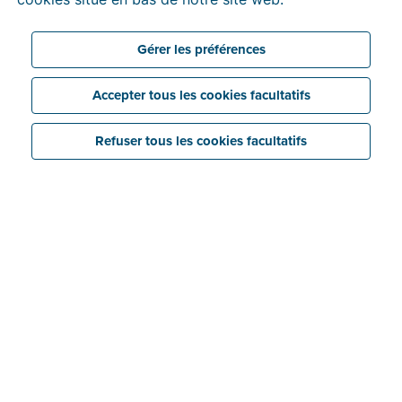
rendront votre travail encore plus facile.
Gérer les préférences
Accepter tous les cookies facultatifs
Refuser tous les cookies facultatifs
Aperçu pratique de tous les dossiers...
Le nouvel écran
« Dossiers »
remplace l'ancien «