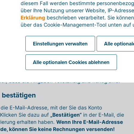
diesem Fall werden bestimmte personenbezog
über Ihre Nutzung unserer Website, IP-Adresse
Erklärung
beschrieben verarbeitet. Sie können
über das Cookie-Management-Tool unten auf u
Einstellungen verwalten
Alle optiona
 im Menü links auf
„Mein Unternehmen“,
um die
nehmen“ zu öffnen, und füllen Sie alle Pflichtfelder
Alle optionalen Cookies ablehnen
r ZDU-Nr., Kundenname, IBAN, E-Mail-Adresse und
ese Daten werden später auf der Rechnung stehen,
uf, dass die Angaben vollständig und richtig sind.
 bestätigen
e die E-Mail-Adresse, mit der Sie das Konto
 Klicken Sie dazu auf
„Bestätigen“
in der E-Mail, die
rierung erhalten haben.
Wenn Ihre E-Mail-Adresse
rde, können Sie keine Rechnungen versenden!