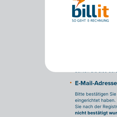
Klicken Sie in Billit
Registerkarte „Unter
aus (USt-IdNr. ode
Telefonnummer). Di
achten Sie also dara
E-Mail-Adresse
Bitte bestätigen Si
eingerichtet haben.
Sie nach der Regist
nicht bestätigt wu