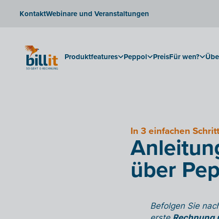
Kontakt
Webinare und Veranstaltungen
Produktfeatures
Peppol
Preis
Für wen?
Übe
In 3 einfachen Schrit
Anleitun
über Pep
Befolgen Sie nach
erste
Rechnung ü