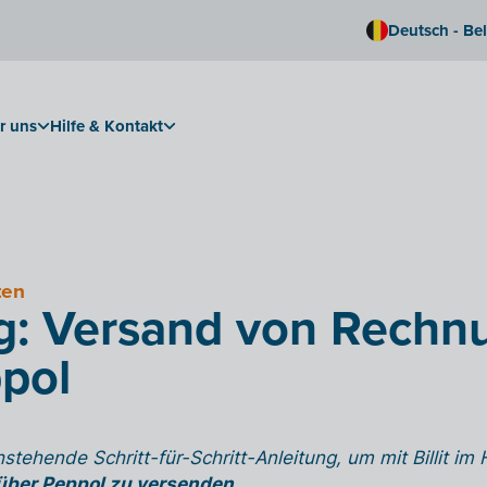
Deutsch - Be
r uns
Hilfe & Kontakt
ten
g: Versand von Rechn
pol
stehende Schritt-für-Schritt-Anleitung, um mit Billit i
ber Peppol zu versenden
.