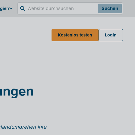
lgien
Suchen
Kostenlos testen
Login
ungen
m Handumdrehen Ihre