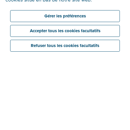
1. Créez gratuitement votre
compte
Gérer les préférences
Complétez les données de votre compte
Accepter tous les cookies facultatifs
Refuser tous les cookies facultatifs