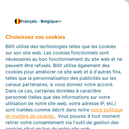
Français - Belgique
Choisissez vos cookies
En 3 étapes très simples
Guide de l'utilisateur :
Billit utilise des technologies telles que les cookies
envoi d'une facture via
sur son site web. Les cookies fonctionnels sont
nécessaires au bon fonctionnement du site web et ne
Peppol
peuvent être refusés. Billit utilise également des
cookies pour améliorer ce site web et à d'autres fins,
telles que la personnalisation des publicités sur les
canaux partenaires, si vous donnez votre accord.
Suivez les quelques étapes ci-dessous pour
Dans ce cas, certaines données à caractère
envoyer votre première
facture via Peppol avec
personnel (telles que des informations sur votre
Billit en un rien de temps
.
utilisation de notre site web, votre adresse IP, etc.)
sont traitées comme décrit dans notre
notre politique
en matière de cookies
. Vous pouvez à tout moment
retirer votre consentement via l'outil de gestion des
cookies situé en bas de notre site web.