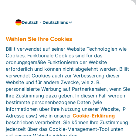
Deutsch - Deutschland
Wählen Sie Ihre Cookies
Wie können wir Ihnen helfen?
Hilfeartikel
Billit verwendet auf seiner Website Technologien wie
Cookies. Funktionale Cookies sind für das
In diesem Bereich der Billit-Website finden Sie
ordnungsgemäße Funktionieren der Website
Anleitungen und Informationen zu allen Funktionen von
erforderlich und können nicht abgelehnt werden. Billit
Billit. Sie können Hilfeartikel über die Suchfunktion
verwendet Cookies auch zur Verbesserung dieser
oder über die Menüstruktur auf der linken Seite finden.
Website und für andere Zwecke, wie z. B.
personalisierte Werbung auf Partnerkanälen, wenn Sie
Suchen
Ihre Zustimmung dazu geben. In diesem Fall werden
bestimmte personenbezogene Daten (wie
Informationen über Ihre Nutzung unserer Website, IP-
Adresse usw.) wie in unserer
Cookie-Erklärung
Verifizierung der Identität
beschrieben verarbeitet. Sie können Ihre Zustimmung
jederzeit über das Cookie-Management-Tool unten
Für Unternehmen aus Deutschland / Österreich /
Schweiz
auf unserer Website widerrufen.