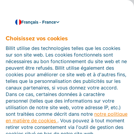
Français - France
Choisissez vos cookies
Comment pouvons-nous vous aider ?
Articles d’aide
Billit utilise des technologies telles que les cookies
sur son site web. Les cookies fonctionnels sont
Dans cette section du site Web Billit, vous trouverez
nécessaires au bon fonctionnement du site web et ne
des manuels et des informations sur toutes les
peuvent être refusés. Billit utilise également des
fonctions de Billit. Vous pouvez trouver des articles
cookies pour améliorer ce site web et à d'autres fins,
d’aide via le moteur de recherche ou le menu structuré
telles que la personnalisation des publicités sur les
à gauche.
canaux partenaires, si vous donnez votre accord.
Dans ce cas, certaines données à caractère
Cherchez
personnel (telles que des informations sur votre
utilisation de notre site web, votre adresse IP, etc.)
sont traitées comme décrit dans notre
notre politique
en matière de cookies
. Vous pouvez à tout moment
Plateforme Agréée
retirer votre consentement via l'outil de gestion des
cookies situé en bas de notre site web.