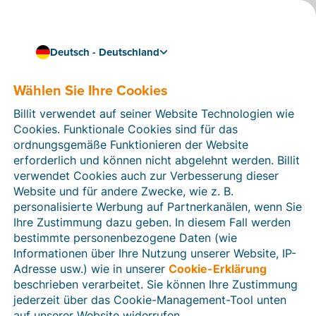
Deutsch - Deutschland
Wählen Sie Ihre Cookies
Wie können wir Ihnen helfen?
Hilfeartikel
Billit verwendet auf seiner Website Technologien wie
Cookies. Funktionale Cookies sind für das
In diesem Bereich der Billit-Website finden Sie
ordnungsgemäße Funktionieren der Website
Anleitungen und Informationen zu allen Funktionen von
erforderlich und können nicht abgelehnt werden. Billit
Billit. Sie können Hilfeartikel über die Suchfunktion
verwendet Cookies auch zur Verbesserung dieser
oder über die Menüstruktur auf der linken Seite finden.
Website und für andere Zwecke, wie z. B.
personalisierte Werbung auf Partnerkanälen, wenn Sie
Suchen
Ihre Zustimmung dazu geben. In diesem Fall werden
bestimmte personenbezogene Daten (wie
Informationen über Ihre Nutzung unserer Website, IP-
Adresse usw.) wie in unserer
Cookie-Erklärung
Verifizierung der Identität
beschrieben verarbeitet. Sie können Ihre Zustimmung
jederzeit über das Cookie-Management-Tool unten
Für Unternehmen aus Deutschland / Österreich /
Schweiz
auf unserer Website widerrufen.